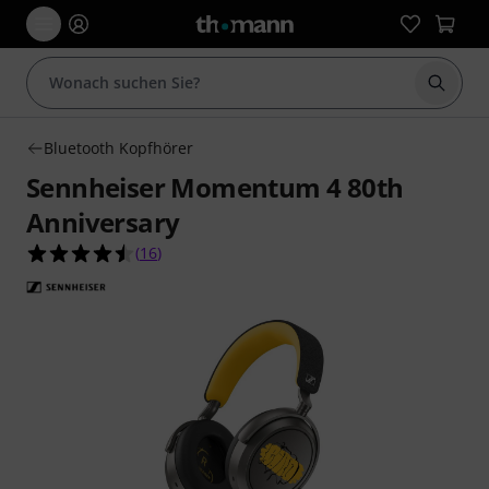
Suche 
Bluetooth Kopfhörer
Sennheiser Momentum 4 80th
Anniversary
4.5 von 5 Sternen aus 16 Kundenbewertungen
(
16
)