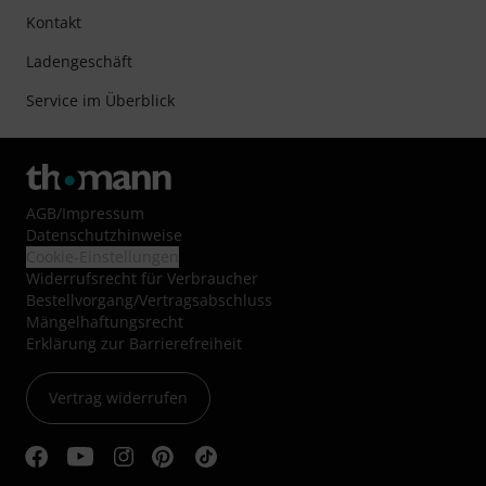
Kontakt
Ladengeschäft
Service im Überblick
AGB
/
Impressum
Datenschutzhinweise
Cookie-Einstellungen
Widerrufsrecht für Verbraucher
Bestellvorgang/Vertragsabschluss
Mängelhaftungsrecht
Erklärung zur Barrierefreiheit
Vertrag widerrufen