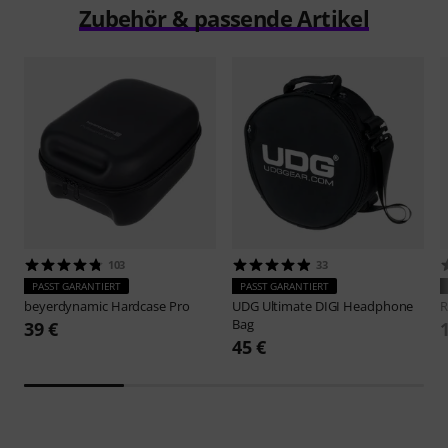
Zubehör & passende Artikel
103
33
PASST GARANTIERT
PASST GARANTIERT
beyerdynamic
Hardcase Pro
UDG
Ultimate DIGI Headphone
R
Bag
39 €
45 €