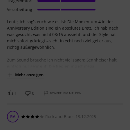
Tragekomfort
Verarbeitung
Leute, ich sag’s euch wie es ist: Die Momentum 4 in der
Anniversary Edition sind ein absolutes Brett. Ich hab nach
was gesucht, was nicht 08/15 aussieht, und der Style hat
mich sofort gekriegt – sieht in echt noch viel geiler aus,
richtig außergewöhnlich.
​Zum Sound brauche ich nicht viel sagen: Sennheiser halt,
einfach nur sehr gut. Die Bedienung ist mega
Mehr anzeigen
1
0
BEWERTUNG MELDEN
RA
Rock and Blues 13.12.2025