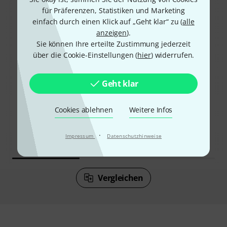
für Präferenzen, Statistiken und Marketing
einfach durch einen Klick auf „Geht klar“ zu (
alle
anzeigen
).
Sie können Ihre erteilte Zustimmung jederzeit
über die Cookie-Einstellungen (
hier
) widerrufen.
70%
6%
Geht klar
KAUFTEN
KAUFTEN
Cookies ablehnen
Weitere Infos
AKG N9 Hybrid Black
GENAU DIESES PRODUKT
199 €
199 €
·
Impressum
Datenschutzhinweise
Vergleichen