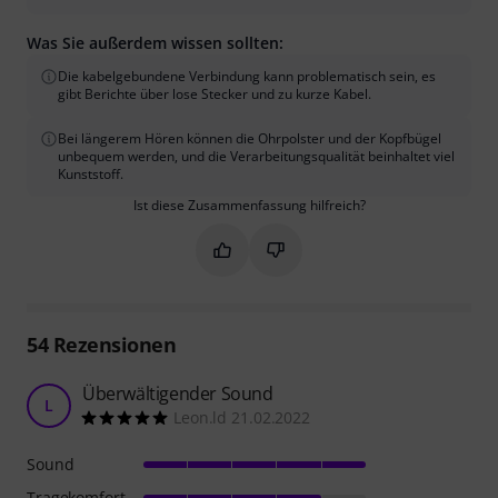
Was Sie außerdem wissen sollten:
Die kabelgebundene Verbindung kann problematisch sein, es
gibt Berichte über lose Stecker und zu kurze Kabel.
Bei längerem Hören können die Ohrpolster und der Kopfbügel
unbequem werden, und die Verarbeitungsqualität beinhaltet viel
Kunststoff.
Ist diese Zusammenfassung hilfreich?
Markieren Sie diese Zusammenfassung
Markieren Sie diese Zusammen
54
Rezensionen
Überwältigender Sound
L
Leon.ld 21.02.2022
Sound
Tragekomfort