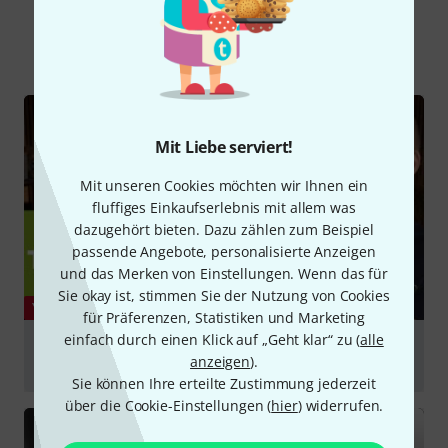
Alle
Videos
Testberichte
Mit Liebe serviert!
Mit unseren Cookies möchten wir Ihnen ein
fluffiges Einkaufserlebnis mit allem was
dazugehört bieten. Dazu zählen zum Beispiel
passende Angebote, personalisierte Anzeigen
und das Merken von Einstellungen. Wenn das für
Sie okay ist, stimmen Sie der Nutzung von Cookies
YOUTUBE
für Präferenzen, Statistiken und Marketing
einfach durch einen Klick auf „Geht klar“ zu (
alle
(New 2021) Audio-Technica ATH-M50xBT2
anzeigen
).
Headphone Review - Time to upgrade?
Sie können Ihre erteilte Zustimmung jederzeit
abspielen
über die Cookie-Einstellungen (
hier
) widerrufen.