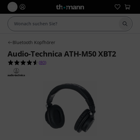
Suche 
Bluetooth Kopfhörer
Audio-Technica ATH-M50 XBT2
4.6 von 5 Sternen aus 80 Kundenbewertungen
(
80
)