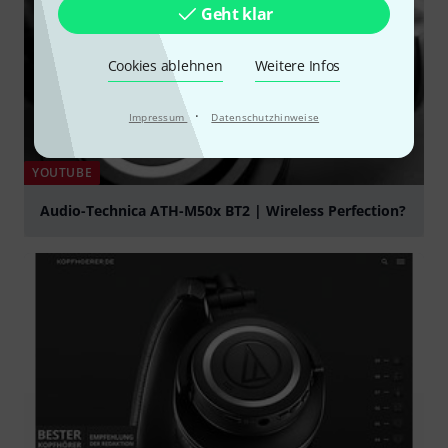
Geht klar
Cookies ablehnen
Weitere Infos
·
Impressum
Datenschutzhinweise
YOUTUBE
Audio-Technica ATH-M50x BT2 | Wireless Perfection?
abspielen