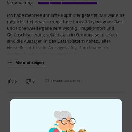
Verarbeitung
Ich habe mehrere ähnliche Kopfhörer getestet. Mir war eine
möglichst hohe, verzerrungsfreie Lautstärke, bei guter Bass
und Höhenwiedergabe sehr wichtig. Tragekomfort und
Geräuschisolierung sollten auch in Ordnung sein. Leider
sind die Aussagen in den Datenblättern nahezu aller
Hersteller nicht sehr Aussagekräftig. Somit habe ich
zusätzlich selbst mit Kunstkopf und
Mehr anzeigen
5
0
BEWERTUNG MELDEN
Alle Bewertungen lesen
Schon gewusst?