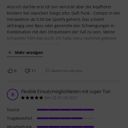
Also ich dachte erst ich bin verrückt aber die Kopfhörer
knistern bei manchen Songs (zbs: Daft Punk - Contact in der
Introsektion ab 0:50 bei Spotify gehört). Das scheint
abhängig vom Bass oder generelle den Schwingungen in
Kombination mit den Ohrpolstern der Fall zu sein. Meine
Schwester hört das auch, ich habs extra nochmal getestet.
Das tritt mit und ohne Kabel
Mehr anzeigen
6
11
BEWERTUNG MELDEN
Flexible Einsatzmöglichkeiten mit super Ton
B
Ben.Zi 07.09.2021
Sound
Tragekomfort
Verarbeitung