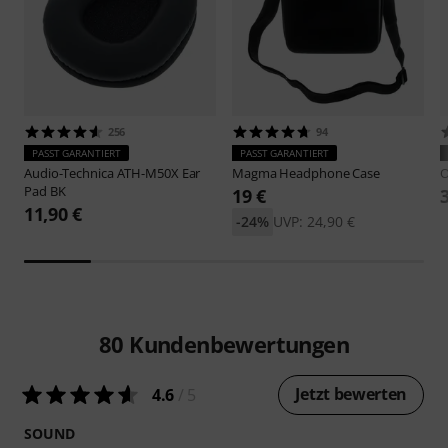
256
94
PASST GARANTIERT
PASST GARANTIERT
Audio-Technica
ATH-M50X Ear
Magma
Headphone Case
O
Pad BK
19 €
11,90 €
-24%
UVP: 24,90 €
80
Kundenbewertungen
Jetzt bewerten
4.6
/ 5
SOUND