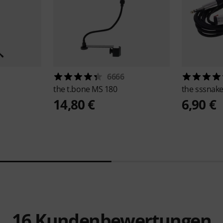
6666
the t.bone
MS 180
the sssnak
14,80 €
6,90 €
16
Kundenbewertungen