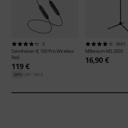
8
9601
Sennheiser
IE 100 Pro Wireless
Millenium
MS 2003
Red
16,90 €
119 €
-20%
UVP: 149 €