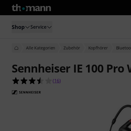
Shop
Service
Alle Kategorien
Zubehör
Kopfhörer
Bluetoo
Sennheiser IE 100 Pro 
3.5 von 5 Sternen aus 16 Kundenb
(
16
)