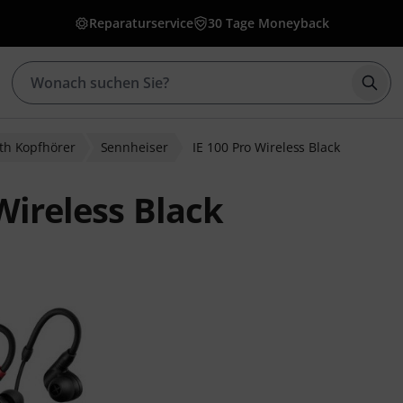
Reparaturservice
30 Tage Moneyback
Such
th Kopfhörer
Sennheiser
IE 100 Pro Wireless Black
Wireless Black
ewertungen