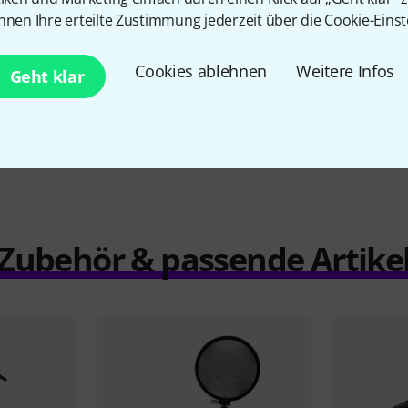
119 €
nnen Ihre erteilte Zustimmung jederzeit über die Cookie-Einst
Cookies ablehnen
Weitere Infos
Geht klar
Vergleichen
Zubehör & passende Artike