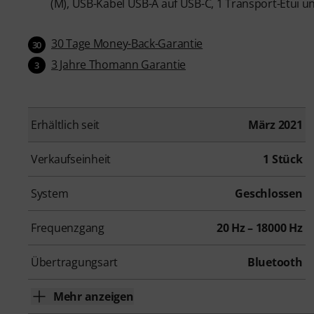
(M), USB-Kabel USB-A auf USB-C, 1 Transport-Etui 
30 Tage Money-Back-Garantie
30
3 Jahre Thomann Garantie
3
Erhältlich seit
März 2021
Verkaufseinheit
1 Stück
System
Geschlossen
Frequenzgang
20 Hz – 18000 Hz
Übertragungsart
Bluetooth
Mehr anzeigen