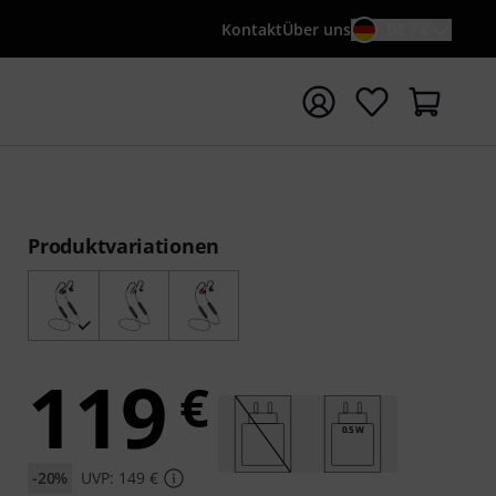
Kontakt
Über uns
DE / €
e mit Suchwort {searchTerm} starten
Produktvariationen
119
€
0.5 W
-20%
UVP: 149 €