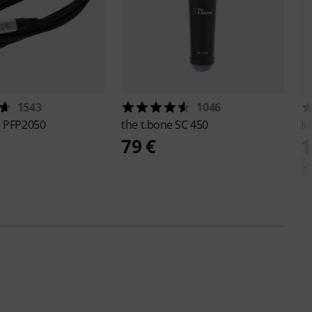
1543
1046
e
PFP2050
the t.bone
SC 450
K
79 €
1
-