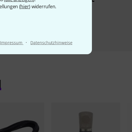
ellungen (
hier
) widerrufen.
·
Impressum
Datenschutzhinweise
l