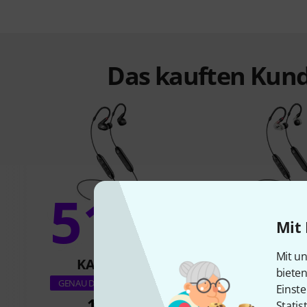
Das kauften Kund
51%
18
Mit 
Mit un
KAUFTEN
KAUFTE
biete
Sennheiser IE 100 P
GENAU DIESES PRODUKT
Einste
Clear
119 €
Statis