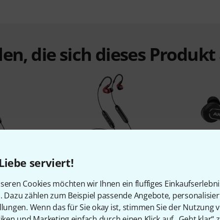
en, die sich dieses Produk
%
13%
Liebe serviert!
seren Cookies möchten wir Ihnen ein fluffiges Einkaufserlebn
N
KAUFTEN
n. Dazu zählen zum Beispiel passende Angebote, personalisie
ro Wireless
Sennheiser IE 100 Pro Wireless
AKG N
llungen. Wenn das für Sie okay ist, stimmen Sie der Nutzung 
Red
tiken und Marketing einfach durch einen Klick auf „Geht klar“ z