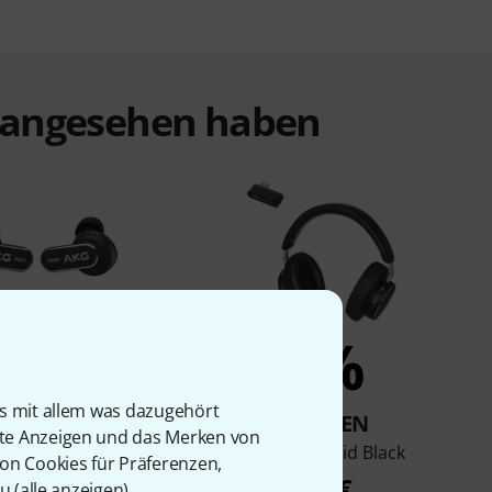
t angesehen haben
4%
2%
is mit allem was dazugehört
KAUFTEN
KAUFTEN
rte Anzeigen und das Merken von
5 Hybrid Black
AKG N9 Hybrid Black
von Cookies für Präferenzen,
149 €
199 €
u (
alle anzeigen
).