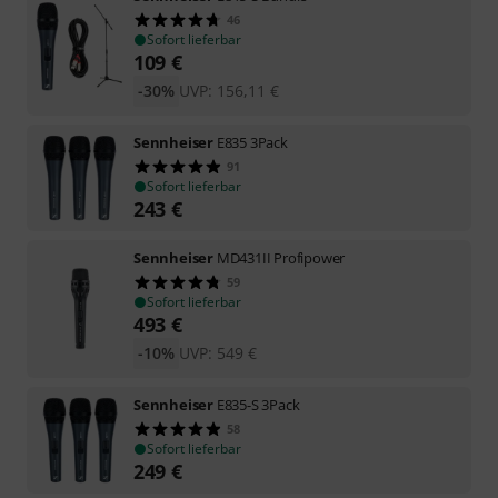
46
Sofort lieferbar
109
€
-30%
UVP:
156,11
€
Sennheiser
E835 3Pack
91
Sofort lieferbar
243
€
Sennheiser
MD431II Profipower
59
Sofort lieferbar
493
€
-10%
UVP:
549
€
Sennheiser
E835-S 3Pack
58
Sofort lieferbar
249
€