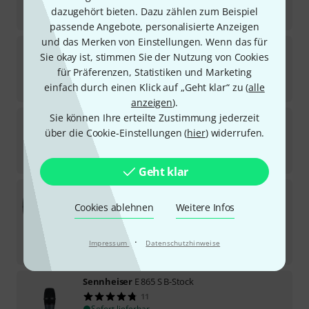
dazugehört bieten. Dazu zählen zum Beispiel
-21%
UVP:
245,91
€
passende Angebote, personalisierte Anzeigen
und das Merken von Einstellungen. Wenn das für
Sennheiser
E 945 Stand Bundle
Sie okay ist, stimmen Sie der Nutzung von Cookies
für Präferenzen, Statistiken und Marketing
Sofort lieferbar
214
€
einfach durch einen Klick auf „Geht klar“ zu (
alle
anzeigen
).
Sie können Ihre erteilte Zustimmung jederzeit
Sennheiser
E 935 Cable Bundle
über die Cookie-Einstellungen (
hier
) widerrufen.
Sofort lieferbar
192
€
Geht klar
Sennheiser
E 965 Bundle
8
Cookies ablehnen
Weitere Infos
Sofort lieferbar
555
€
·
Impressum
Datenschutzhinweise
-14%
UVP:
641,71
€
Sennheiser
E 865 S B-Stock
11
Sofort lieferbar