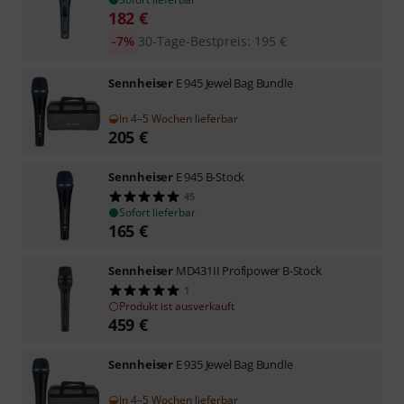
182
€
-7%
30-Tage-Bestpreis
:
195
€
Sennheiser
E 945 Jewel Bag Bundle
In 4–5 Wochen lieferbar
205
€
Sennheiser
E 945 B-Stock
45
Sofort lieferbar
165
€
Sennheiser
MD431II Profipower B-Stock
1
Produkt ist ausverkauft
459
€
Sennheiser
E 935 Jewel Bag Bundle
In 4–5 Wochen lieferbar