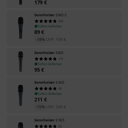
179
€
Sennheiser
E845-S
493
Sofort lieferbar
89
€
-18%
UVP:
109
€
Sennheiser
E845
171
Sofort lieferbar
95
€
Sennheiser
E 865
95
Sofort lieferbar
211
€
-15%
UVP:
249
€
Sennheiser
E 965
93