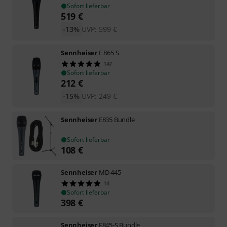
Sofort lieferbar
519
€
-13%
UVP:
599
€
Sennheiser
E 865 S
147
Sofort lieferbar
212
€
-15%
UVP:
249
€
Sennheiser
E835 Bundle
Sofort lieferbar
108
€
Sennheiser
MD 445
14
Sofort lieferbar
398
€
Sennheiser
E845-S Bundle