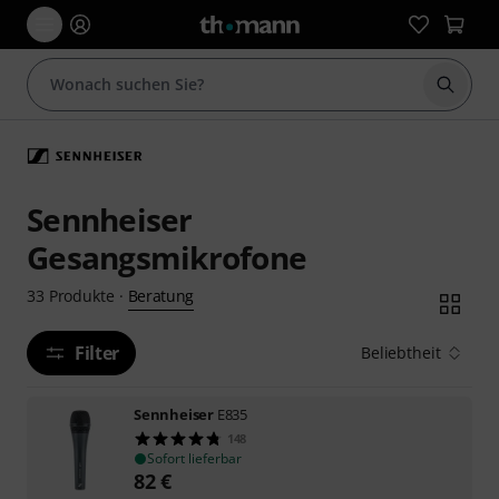
Suche 
Sennheiser
Gesangsmikrofone
Beratung
33
Produkte
·
Filter
Beliebtheit
Sennheiser
E835
148
Sofort lieferbar
82
€