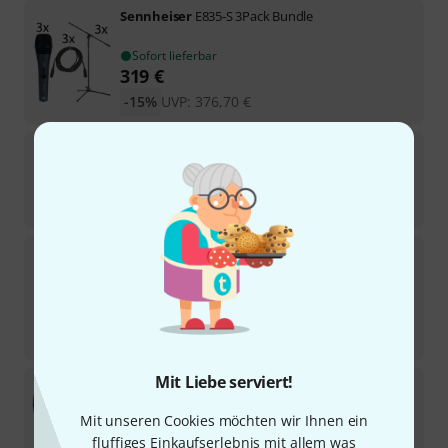
Sennheiser
E835-S 3Pack Bundle
Sofort lieferbar
319
€
-15%
UVP:
376,70
€
Sennheiser
E835-S-PTT
1
Sofort lieferbar
119
€
Sennheiser
E 945 Bundle
45
Sofort lieferbar
182
€
-26%
UVP:
245,21
€
Mit Liebe serviert!
Sennheiser
E 935 Case Bundle
Mit unseren Cookies möchten wir Ihnen ein
Sofort lieferbar
195
€
fluffiges Einkaufserlebnis mit allem was