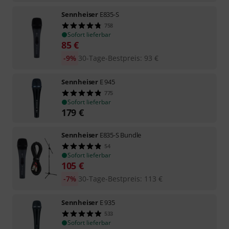
Sennheiser
E835-S
758
Sofort lieferbar
85
€
-9%
30-Tage-Bestpreis
:
93
€
Sennheiser
E 945
775
Sofort lieferbar
179
€
Sennheiser
E835-S Bundle
54
Sofort lieferbar
105
€
-7%
30-Tage-Bestpreis
:
113
€
Sennheiser
E 935
533
Sofort lieferbar