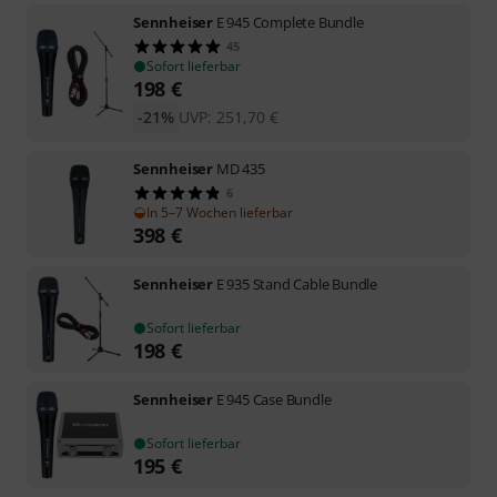
Sennheiser
E 945 Complete Bundle
45
Sofort lieferbar
198
€
-21%
UVP:
251,70
€
Sennheiser
MD 435
6
In 5–7 Wochen lieferbar
398
€
Sennheiser
E 935 Stand Cable Bundle
Sofort lieferbar
198
€
Sennheiser
E 945 Case Bundle
Sofort lieferbar
195
€