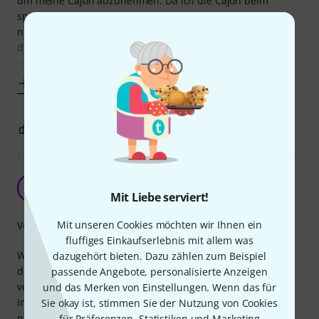
um meine Cajon abzunehmen. Da ich die Cajon beim
spielen ankippe und sich eine Veränderung der Position
nicht vermeiden lässt, gab es immer wieder Probleme bei
der Mikrofonpositionierung. Nun sitzt das Mikro konstant
und fest am gleichen Ort.
Mehr anzeigen
0
0
BEWERTUNG MELDEN
Typisch Schlagwerk!
E
Eierlescher 28.10.2018
Mit Liebe serviert!
Mit unseren Cookies möchten wir Ihnen ein
Verarbeitung
fluffiges Einkaufserlebnis mit allem was
Wie bei allen Produkten von Schlagwerk: Produkt sehr gut
dazugehört bieten. Dazu zählen zum Beispiel
durchdacht, Verarbeitung top und Praxistauglichkeit
passende Angebote, personalisierte Anzeigen
vorbildlich! Und dann ist passiert, was mir bei Schlagwerk
und das Merken von Einstellungen. Wenn das für
immer wieder passiert: Mußte im Baumarkt Klettband
Sie okay ist, stimmen Sie der Nutzung von Cookies
nachkaufen, weil ich unterschiedliche Cajons im Einsatz
für Präferenzen, Statistiken und Marketing