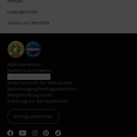
Kontakt
Ladengeschäft
Service im Überblick
AGB
/
Impressum
Datenschutzhinweise
Cookie-Einstellungen
Widerrufsrecht für Verbraucher
Bestellvorgang/Vertragsabschluss
Mängelhaftungsrecht
Erklärung zur Barrierefreiheit
Vertrag widerrufen