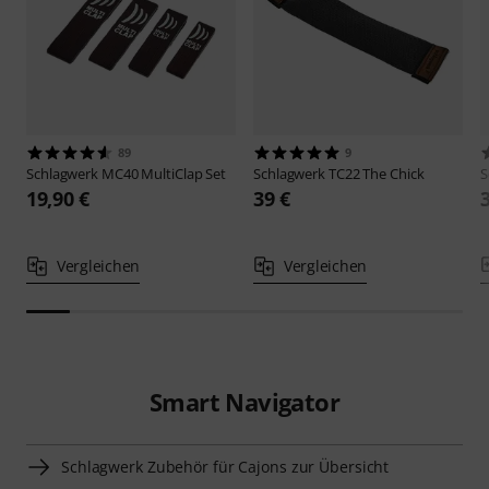
89
9
Schlagwerk
MC40 MultiClap Set
Schlagwerk
TC22 The Chick
S
19,90 €
39 €
Vergleichen
Vergleichen
Smart Navigator
Schlagwerk Zubehör für Cajons zur Übersicht