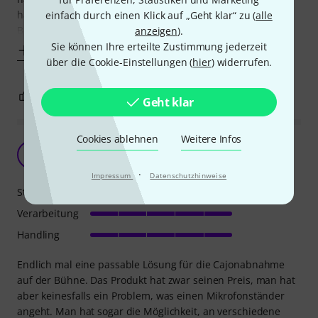
habe und das Unternehmen wie gewohnt am beigelegten
einfach durch einen Klick auf „Geht klar“ zu (
alle
Befestigungsmaterial knausert. Und das
anzeigen
).
Sie können Ihre erteilte Zustimmung jederzeit
Mehr anzeigen
über die Cookie-Einstellungen (
hier
) widerrufen.
0
0
BEWERTUNG MELDEN
Geht klar
Cookies ablehnen
Weitere Infos
Gute Lösung!
K
Kubitech 01.06.2015
·
Impressum
Datenschutzhinweise
Stabilität
Verarbeitung
Handling
Endlich mal eine passable Lösung für die Cajonabnahme
auf der Bühne. Das Produkt hat zwar seinen Preis, man hat
aber keinesfalls ein Problem, was einen Mikrofonständer
angeht. Man hat sogar die Möglichkeit, an verschiedene