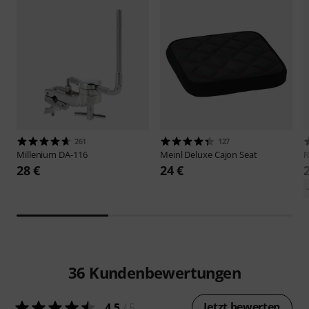
261
127
Millenium
DA-116
Meinl
Deluxe Cajon Seat
28 €
24 €
36
Kundenbewertungen
Jetzt bewerten
4.5
/ 5