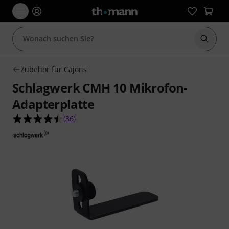
Suche 
Zubehör für Cajons
Schlagwerk CMH 10 Mikrofon-
Adapterplatte
4.5 von 5 Sternen aus 36 Kundenbewertungen
(
36
)