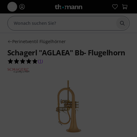
Suche 
Perinetventil Flügelhörner
Schagerl "AGLAEA" Bb- Flugelhorn
5.0 von 5 Sternen aus 1 Kundenbewertungen
(
1
)