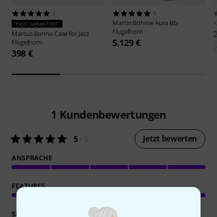
3
1
Martin Böhme
Aura Bb-
PASST GARANTIERT
Flugelhorn
Marcus Bonna
Case for Jazz
5.129 €
Flugelhorn
398 €
1
Kundenbewertungen
Jetzt bewerten
5
/ 5
ANSPRACHE
FEATURES
SOUND