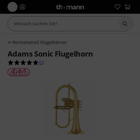
Suche 
Perinetventil Flügelhörner
Adams Sonic Flugelhorn
5.0 von 5 Sternen aus 2 Kundenbewertungen
(
2
)