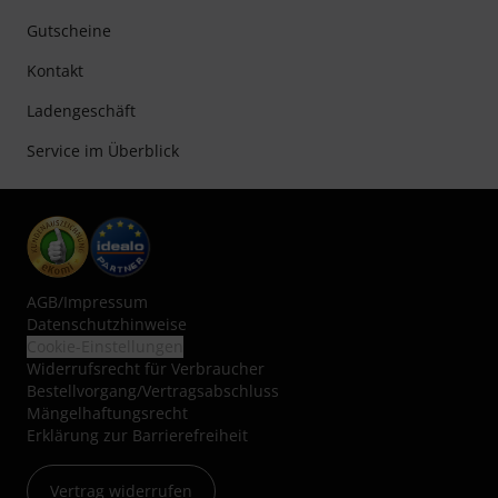
Gutscheine
Kontakt
Ladengeschäft
Service im Überblick
AGB
/
Impressum
Datenschutzhinweise
Cookie-Einstellungen
Widerrufsrecht für Verbraucher
Bestellvorgang/Vertragsabschluss
Mängelhaftungsrecht
Erklärung zur Barrierefreiheit
Vertrag widerrufen