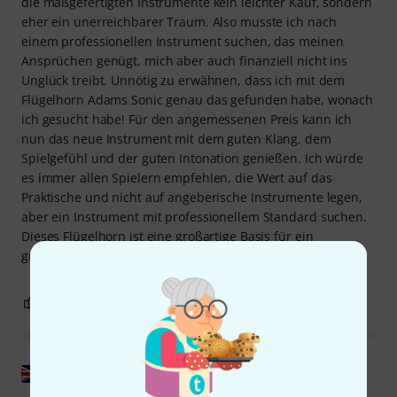
die maßgefertigten Instrumente kein leichter Kauf, sondern
eher ein unerreichbarer Traum. Also musste ich nach
einem professionellen Instrument suchen, das meinen
Ansprüchen genügt, mich aber auch finanziell nicht ins
Unglück treibt. Unnötig zu erwähnen, dass ich mit dem
Flügelhorn Adams Sonic genau das gefunden habe, wonach
ich gesucht habe! Für den angemessenen Preis kann ich
nun das neue Instrument mit dem guten Klang, dem
Spielgefühl und der guten Intonation genießen. Ich würde
es immer allen Spielern empfehlen, die Wert auf das
Praktische und nicht auf angeberische Instrumente legen,
aber ein Instrument mit professionellem Standard suchen.
Dieses Flügelhorn ist eine großartige Basis für ein
großartiges Spiel, der Rest liegt bei Ihnen!
5
0
BEWERTUNG MELDEN
Original zeigen