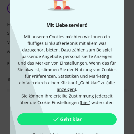
Großes Flügelhorn
TM
Thierry Miceli 24.01.2023
Features
Mit Liebe serviert!
Sound
Mit unseren Cookies möchten wir Ihnen ein
Verarbeitung
fluffiges Einkaufserlebnis mit allem was
dazugehört bieten. Dazu zählen zum Beispiel
Ansprache
passende Angebote, personalisierte Anzeigen
und das Merken von Einstellungen. Wenn das für
Es hat eine tolle Intonation und ist sehr gut gebaut
Sie okay ist, stimmen Sie der Nutzung von Cookies
für Präferenzen, Statistiken und Marketing
2
0
BEWERTUNG MELDEN
einfach durch einen Klick auf „Geht klar“ zu (
alle
anzeigen
).
Sie können Ihre erteilte Zustimmung jederzeit
Alle Bewertungen lesen
über die Cookie-Einstellungen (
hier
) widerrufen.
Geht klar
Alternativen vergleichen