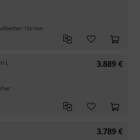
allbecher: 150 mm
3.889
€
rn L
cher
3.789
€