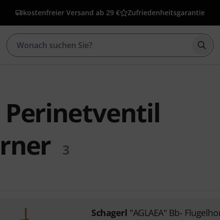
kostenfreier Versand ab 29 €
Zufriedenheitsgarantie
Such
 Perinetventil
örner
3
Schagerl
"AGLAEA" Bb- Flugelho