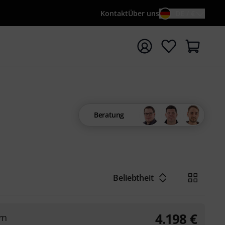
Kontakt
Über uns
DE / €
e mit Suchwort {searchTerm} starten
Beratung
Beliebtheit
4.198
€
rn