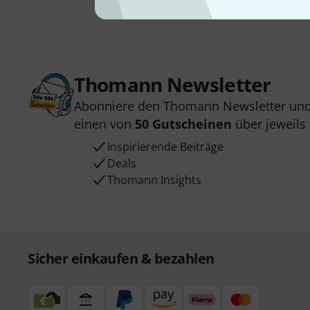
Thomann Newsletter
Abonniere den Thomann Newsletter und
einen von
50 Gutscheinen
über jeweils
Inspirierende Beiträge
Deals
Thomann Insights
Sicher einkaufen & bezahlen