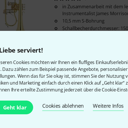
in Zusammenarbeit mit dem le
Instrumentalist James Morriso
10,5 mm S-Bohrung
Schallbecherdurchmesser: 1
Auf Anfrage
Liebe serviert!
Kostenloser Versand ab 2
seren Cookies möchten wir Ihnen ein fluffiges Einkaufserlebn
Alle Preise inkl. MwSt.
n. Dazu zählen zum Beispiel passende Angebote, personalisie
llungen. Wenn das für Sie okay ist, stimmen Sie der Nutzung 
tiken und Marketing einfach durch einen Klick auf „Geht klar“ z
nnen Ihre erteilte Zustimmung jederzeit über die Cookie-Einst
Gefällt Ihnen, was Sie sehen?
Cookies ablehnen
Weitere Infos
Geht klar
Teilen
Hilfe & Feedback