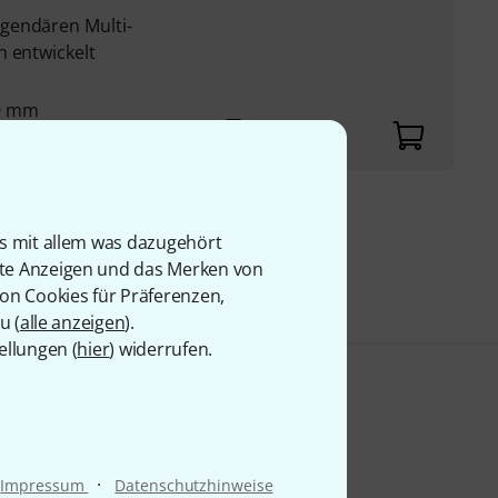
gendären Multi-
n entwickelt
50 mm
9 €
is mit allem was dazugehört
rte Anzeigen und das Merken von
von Cookies für Präferenzen,
u (
alle anzeigen
).
ellungen (
hier
) widerrufen.
·
Impressum
Datenschutzhinweise