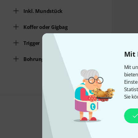
Inkl. Mundstück
Koffer oder Gigbag
Trigger
Mit 
Bohrung in mm
Mit un
biete
Einste
Statis
Sie kö