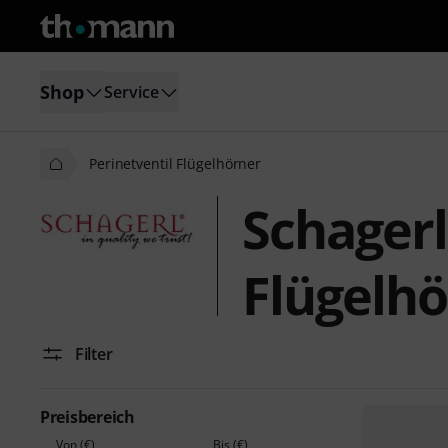
Shop
Service
Perinetventil Flügelhörner
Schagerl
Flügelh
Filter
Preisbereich
Von (€)
Bis (€)