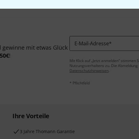
E-Mail-Adresse
*
 gewinne mit etwas Glück
50€
!
Mit Klick auf „Jetzt anmelden“ stimmen
Nutzungsverhaltens zu. Die Abmeldung is
Datenschutzhinweisen
.
* Pflichtfeld
Ihre Vorteile
3 Jahre Thomann Garantie