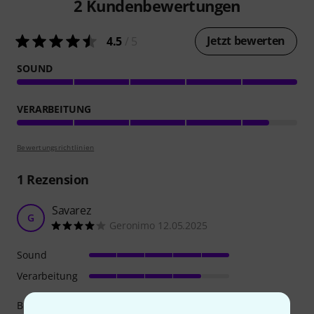
2
Kundenbewertungen
Jetzt bewerten
4.5
/ 5
SOUND
VERARBEITUNG
Bewertungsrichtlinien
1
Rezension
Savarez
G
Geronimo 12.05.2025
Sound
Verarbeitung
Bis sehr zufrieden mit dem Sound.