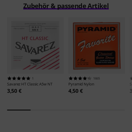
Zubehör & passende Artikel
1
1665
Savarez
HT Classic A5w NT
Pyramid
Nylon
S
3,50 €
4,50 €