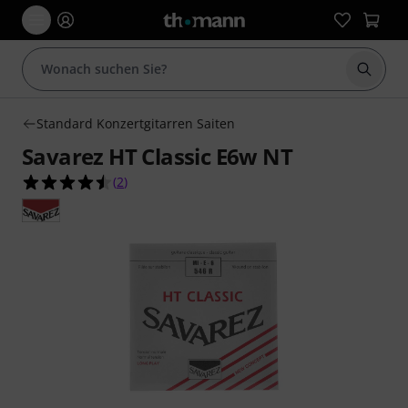
Suche 
Standard Konzertgitarren Saiten
Savarez HT Classic E6w NT
4.5 von 5 Sternen aus 2 Kundenbewertungen
(
2
)