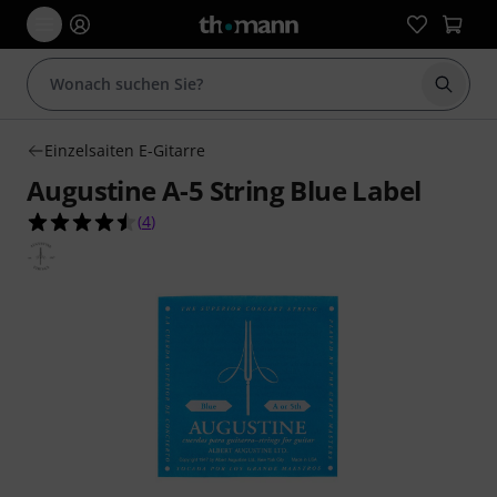
Suche 
Einzelsaiten E-Gitarre
Augustine A-5 String Blue Label
4.5 von 5 Sternen aus 4 Kundenbewertungen
(
4
)