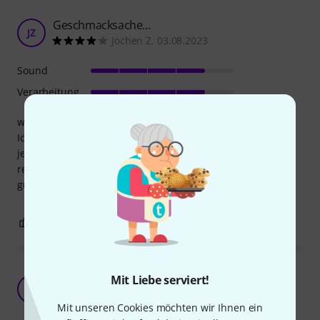
Geschmacksache...
JZ
Jochen Z. 03.08.2023
Sound
Verarbeitung
wie alles im Bereich Klang.
Ich bin zufrieden. Gibt sicherlich bessere Saiten, aber für
jemand der nur zuhause ab und zu vor sich hin klimpert,
reichen die Augustine für mich. Klang und Haltbarkeit ist
gut.
0
0
BEWERTUNG MELDEN
Gute Saite: weil guter Ton, lange Haltbarkeit,
Mit Liebe serviert!
günstiger Preis...bekommt...
ME
Manfred Ennemoser 02.09.2024
Mit unseren Cookies möchten wir Ihnen ein