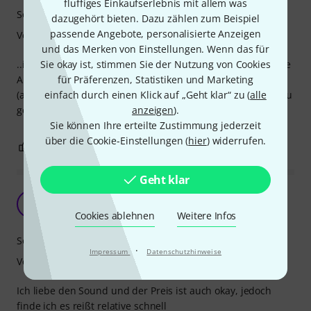
fluffiges Einkaufserlebnis mit allem was
Sound
dazugehört bieten. Dazu zählen zum Beispiel
passende Angebote, personalisierte Anzeigen
Verarbeitung
und das Merken von Einstellungen. Wenn das für
..in vielen Geschäften als Satz oder als Einzelsaite (!!); spiele
Sie okay ist, stimmen Sie der Nutzung von Cookies
Augustine blau schon seit vielen Jahren - habe ab und zu
für Präferenzen, Statistiken und Marketing
(aus Not) auch andere ausprobiert --- bin wieder bei A. blau
einfach durch einen Klick auf „Geht klar“ zu (
alle
gelandet. Danke.
anzeigen
).
Sie können Ihre erteilte Zustimmung jederzeit
über die Cookie-Einstellungen (
hier
) widerrufen.
0
0
BEWERTUNG MELDEN
Geht klar
toller sound, reißt jedoch schnell
SL
Selina Lydia 28.06.2026
Cookies ablehnen
Weitere Infos
Sound
·
Impressum
Datenschutzhinweise
Verarbeitung
Ich liebe den Sound und der Preis ist auch okay, jedoch
finde ich es reißt relative schnell