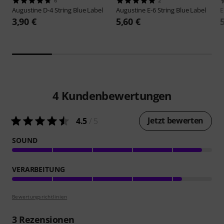
6
2
Augustine
D-4 String Blue Label
Augustine
E-6 String Blue Label
E
3,90 €
5,60 €
4
Kundenbewertungen
Jetzt bewerten
4.5
/ 5
SOUND
VERARBEITUNG
Bewertungsrichtlinien
3
Rezensionen