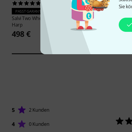
1
1
Sie kö
PASST GARANTIERT
PASST GARANTIERT
Salvi
Two Wheels Trolley for
Salvi
Donegal Transp
Harp
349 €
498 €
5
2 Kunden
4
0 Kunden