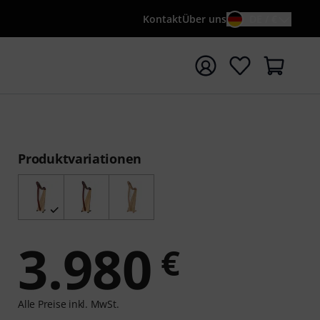
Kontakt
Über uns
DE / €
e mit Suchwort {searchTerm} starten
Produktvariationen
3.980
€
Alle Preise inkl. MwSt.