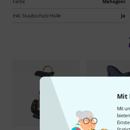
Farbe
Mahagoni
Inkl. Staubschutz-Hülle
Ja
Mit 
Mit un
biete
Einste
Statis