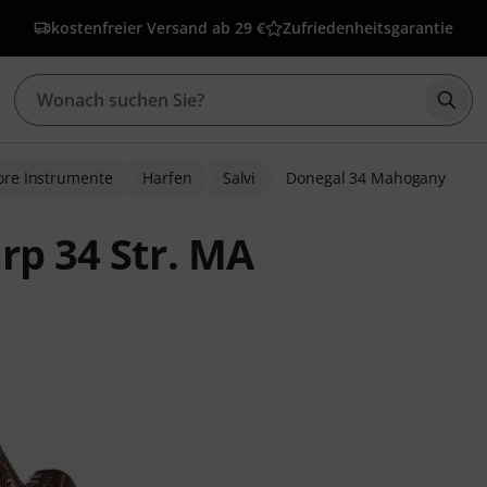
kostenfreier Versand ab 29 €
Zufriedenheitsgarantie
Such
lore Instrumente
Harfen
Salvi
Donegal 34 Mahogany
rp 34 Str. MA
wertungen