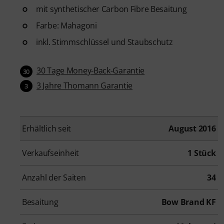
mit synthetischer Carbon Fibre Besaitung
Farbe: Mahagoni
inkl. Stimmschlüssel und Staubschutz
30 Tage Money-Back-Garantie
30
3 Jahre Thomann Garantie
3
Erhältlich seit
August 2016
Verkaufseinheit
1 Stück
Anzahl der Saiten
34
Besaitung
Bow Brand KF