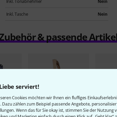
Inkl. Tonabnehmer
Nein
Inkl. Tasche
Nein
Zubehör & passende Artike
Liebe serviert!
seren Cookies möchten wir Ihnen ein fluffiges Einkaufserlebn
n. Dazu zählen zum Beispiel passende Angebote, personalisie
llungen. Wenn das für Sie okay ist, stimmen Sie der Nutzung 
tiken und Marketing einfach durch einen Klick auf „Geht klar“ z