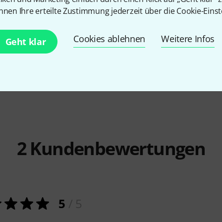
Salvi
Ana D
3
nnen Ihre erteilte Zustimmung jederzeit über die Cookie-Einst
6.890 
Salvi
Hermes Natural Sipario
Bioc.
ort Cover
Cookies ablehnen
Weitere Infos
4.990 €
Geht klar
2
Kundenbewertungen
5
/ 5