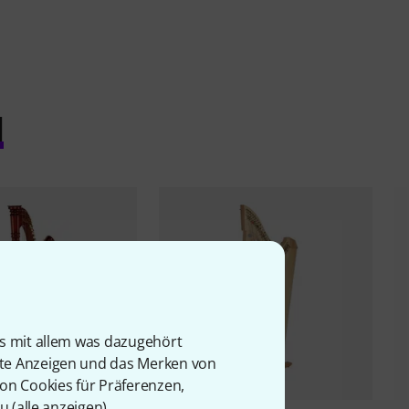
l
is mit allem was dazugehört
rte Anzeigen und das Merken von
von Cookies für Präferenzen,
u (
alle anzeigen
).