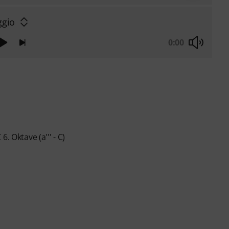
ggio
0:00
. Oktave (a''' - C)