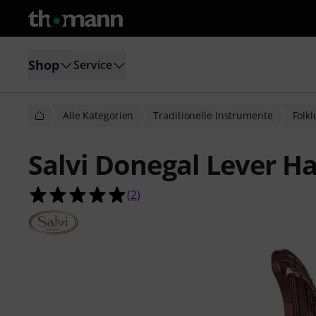
Shop
Service
Alle Kategorien
Traditionelle Instrumente
Folk
Salvi Donegal Lever Ha
5.0 von 5 Sternen aus 2 Kundenbe
(
2
)