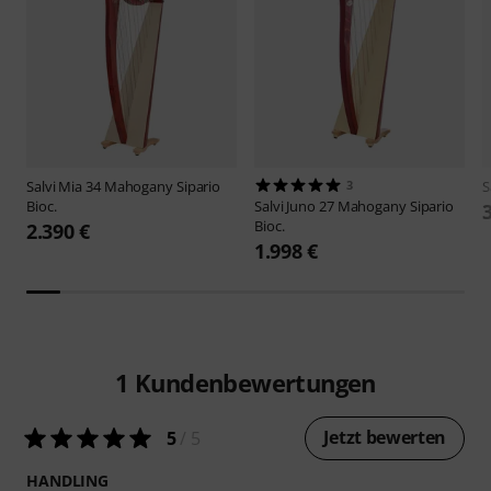
Salvi
Mia 34 Mahogany Sipario
3
S
Bioc.
Salvi
Juno 27 Mahogany Sipario
Bioc.
2.390 €
1.998 €
1
Kundenbewertungen
Jetzt bewerten
5
/ 5
HANDLING