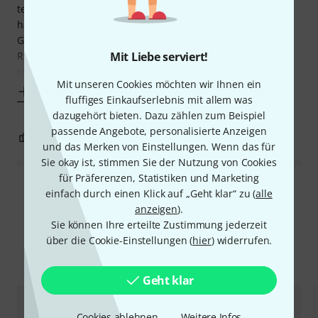
teuren Harpo gekauft und ich bin begeistert! Statt einem
hat der Trolley zwei verstellbare und vor allem gepolsterte
Gurte, mit denen man die Harfe gut sichern kann. Die
Riedelharfe ist im Vergleich zu anderen Volksharfen sehr
Mit Liebe serviert!
schwer, was der Trolley
Mit unseren Cookies möchten wir Ihnen ein
Mehr anzeigen
fluffiges Einkaufserlebnis mit allem was
dazugehört bieten. Dazu zählen zum Beispiel
passende Angebote, personalisierte Anzeigen
5
0
BEWERTUNG MELDEN
und das Merken von Einstellungen. Wenn das für
Sie okay ist, stimmen Sie der Nutzung von Cookies
für Präferenzen, Statistiken und Marketing
Alle Bewertungen lesen
einfach durch einen Klick auf „Geht klar“ zu (
alle
anzeigen
).
Sie können Ihre erteilte Zustimmung jederzeit
über die Cookie-Einstellungen (
hier
) widerrufen.
Alternativen vergleichen
Geht klar
Cookies ablehnen
Weitere Infos