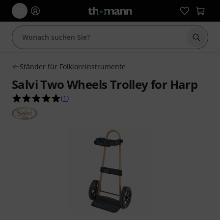
Suche 
Ständer für Folkloreinstrumente
Salvi Two Wheels Trolley for Harp
5.0 von 5 Sternen aus 1 Kundenbewertungen
(
1
)