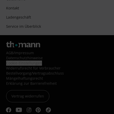
Kontakt
Ladengeschäft
Service im Überblick
AGB
/
Impressum
Datenschutzhinweise
Cookie-Einstellungen
Widerrufsrecht für Verbraucher
Bestellvorgang/Vertragsabschluss
Mängelhaftungsrecht
Erklärung zur Barrierefreiheit
Vertrag widerrufen