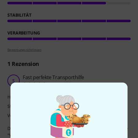
STABILITÄT
VERARBEITUNG
Bewertungsrichtlinien
1
Rezension
Fast perfekte Transporthilfe
S
SennerSibl 29.04.2023
Handling
Stabilität
Verarbeitung
Den Salvi CR0001 Trolley habe ich mir für meine Volksharfe
"Vivienne" von Riedel als Alternative zu dem wirklich sehr