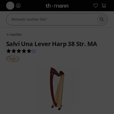
Suche 
Harfen
Salvi Una Lever Harp 38 Str. MA
5.0 von 5 Sternen aus 1 Kundenbewertungen
(
1
)