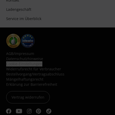
Kontakt
Ladengeschäft
Service im Überblick
AGB
/
Impressum
Datenschutzhinweise
Cookie-Einstellungen
Widerrufsrecht für Verbraucher
Bestellvorgang/Vertragsabschluss
Mängelhaftungsrecht
Erklärung zur Barrierefreiheit
Vertrag widerrufen