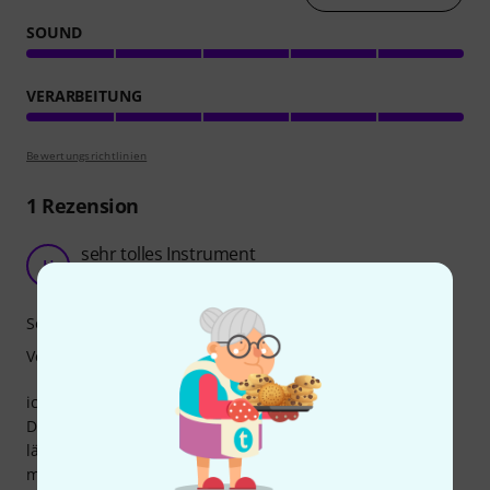
SOUND
VERARBEITUNG
Bewertungsrichtlinien
1
Rezension
sehr tolles Instrument
H
Harfenspieler 20.05.2019
Sound
Verarbeitung
ich bin vollauf und rundherum zufrieden mit dieser Harfe.
Die Haken funktionieren einwandfrei, der Klang ist voll, sie
lässt sich gut stimmen und hält auch die Stimmung
mehrere Tage.