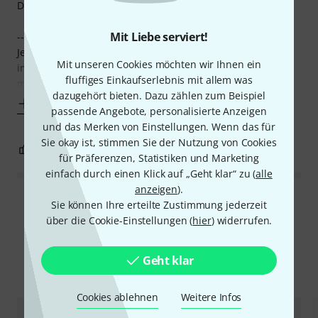
Diese Harfe ist Ihr Geld wehrt.
Mit Liebe serviert!
------
Jetzt nach einem Jahr Gebrauch, bin ich mit meiner Harfe
Mit unseren Cookies möchten wir Ihnen ein
immer noch voll zufrieden. Die Stimmung hält sie jetzt
fluffiges Einkaufserlebnis mit allem was
mehrere
dazugehört bieten. Dazu zählen zum Beispiel
Mehr anzeigen
passende Angebote, personalisierte Anzeigen
und das Merken von Einstellungen. Wenn das für
Sie okay ist, stimmen Sie der Nutzung von Cookies
4
0
BEWERTUNG MELDEN
für Präferenzen, Statistiken und Marketing
einfach durch einen Klick auf „Geht klar“ zu (
alle
anzeigen
).
Alle Bewertungen lesen
Sie können Ihre erteilte Zustimmung jederzeit
über die Cookie-Einstellungen (
hier
) widerrufen.
Geht klar
Alternativen vergleichen
Cookies ablehnen
Weitere Infos