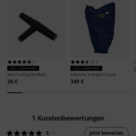
8
2
S
PASST GARANTIERT
PASST GARANTIERT
Salvi
Tuning Key Black
Salvi
Una Transport Cover
26 €
349 €
1
Kundenbewertungen
Jetzt bewerten
5
/ 5