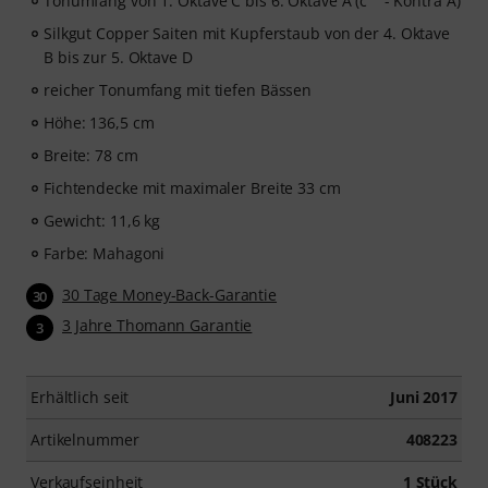
Tonumfang von 1. Oktave C bis 6. Oktave A (c'''' - Kontra A)
Silkgut Copper Saiten mit Kupferstaub von der 4. Oktave
B bis zur 5. Oktave D
reicher Tonumfang mit tiefen Bässen
Höhe: 136,5 cm
Breite: 78 cm
Fichtendecke mit maximaler Breite 33 cm
Gewicht: 11,6 kg
Farbe: Mahagoni
30 Tage Money-Back-Garantie
30
3 Jahre Thomann Garantie
3
Erhältlich seit
Juni 2017
Artikelnummer
408223
Verkaufseinheit
1 Stück