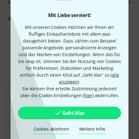
einen guten Schutz. Der Nachteil ist ihr hohes Eigengewicht
Mit Liebe serviert!
1
0
BEWERTUNG MELDEN
Mit unseren Cookies möchten wir Ihnen ein
fluffiges Einkaufserlebnis mit allem was
dazugehört bieten. Dazu zählen zum Beispiel
Alle Bewertungen lesen
passende Angebote, personalisierte Anzeigen
und das Merken von Einstellungen. Wenn das für
Sie okay ist, stimmen Sie der Nutzung von Cookies
für Präferenzen, Statistiken und Marketing
Alternativen vergleichen
einfach durch einen Klick auf „Geht klar“ zu (
alle
anzeigen
).
Sie können Ihre erteilte Zustimmung jederzeit
über die Cookie-Einstellungen (
hier
) widerrufen.
Geht klar
Cookies ablehnen
Weitere Infos