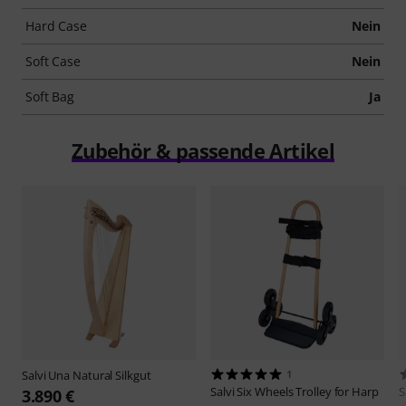
Hard Case
Nein
Soft Case
Nein
Soft Bag
Ja
Zubehör & passende Artikel
Salvi
Una Natural Silkgut
1
Salvi
Six Wheels Trolley for Harp
S
3.890 €