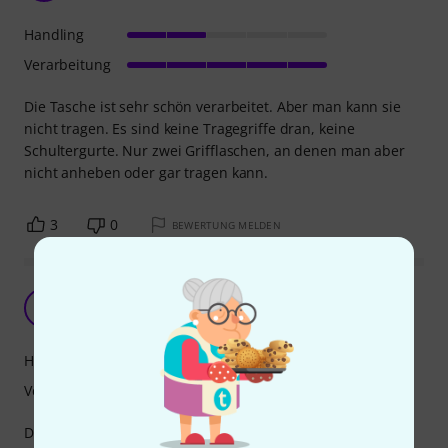
Handling
Verarbeitung
Die Tasche ist sehr schön verarbeitet. Aber man kann sie
nicht tragen. Es sind keine Tragegriffe dran, keine
Schultergurte. Nur zwei Grifflaschen, an denen man aber
nicht anheben oder gar tragen kann.
3
0
BEWERTUNG MELDEN
sehr stabiel
H
Harfenspieler 20.05.2019
Handling
Verarbeitung
Die Transporttasche ist sehr stabil und bietet der Harfe