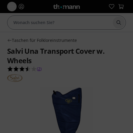
Suche 
Taschen für Folkloreinstrumente
Salvi Una Transport Cover w.
Wheels
3.5 von 5 Sternen aus 2 Kundenbewertungen
(
2
)