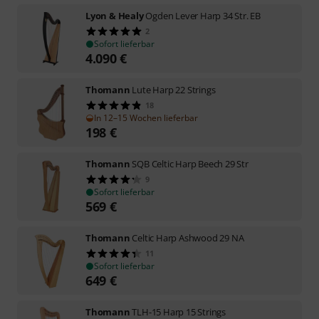
Lyon & Healy
Ogden Lever Harp 34 Str. EB
2
Sofort lieferbar
4.090
€
Thomann
Lute Harp 22 Strings
18
In 12–15 Wochen lieferbar
198
€
Thomann
SQB Celtic Harp Beech 29 Str
9
Sofort lieferbar
569
€
Thomann
Celtic Harp Ashwood 29 NA
11
Sofort lieferbar
649
€
Thomann
TLH-15 Harp 15 Strings