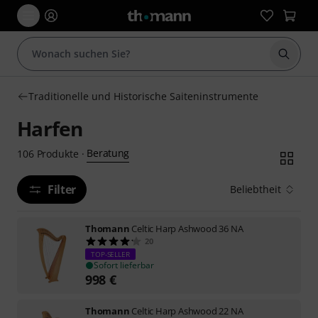
Suche 
Traditionelle und Historische Saiteninstrumente
Harfen
Beratung
106
Produkte
·
Filter
Beliebtheit
Thomann
Celtic Harp Ashwood 36 NA
20
TOP-SELLER
Sofort lieferbar
998
€
Thomann
Celtic Harp Ashwood 22 NA