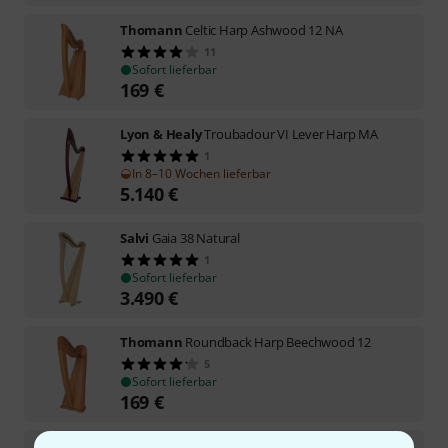
Thomann
Celtic Harp Ashwood 12 NA
11
Sofort lieferbar
169
€
Lyon & Healy
Troubadour VI Lever Harp MA
1
In 8–10 Wochen lieferbar
5.140
€
Salvi
Gaia 38 Natural
1
Sofort lieferbar
3.490
€
Thomann
Roundback Harp Beechwood 12
5
Sofort lieferbar
169
€
Salvi
M2 34 Cherry Sipario Biocarbon