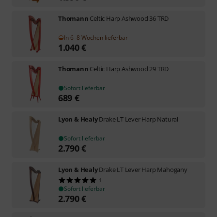
Thomann
Celtic Harp Ashwood 36 TRD
In 6–8 Wochen lieferbar
1.040
€
Thomann
Celtic Harp Ashwood 29 TRD
Sofort lieferbar
689
€
Lyon & Healy
Drake LT Lever Harp Natural
Sofort lieferbar
2.790
€
Lyon & Healy
Drake LT Lever Harp Mahogany
1
Sofort lieferbar
2.790
€