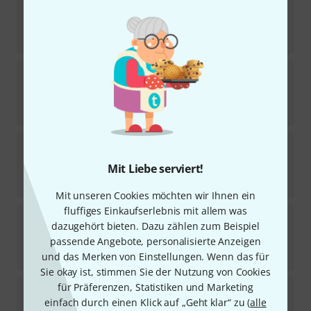
Sofort lieferbar
2.490
€
Thomann
SQB Celtic Harp Beech 24 Str
6
Sofort lieferbar
469
€
Salvi
M2 34 Mahogany Sipario Bioc.
Mit Liebe serviert!
Sofort lieferbar
2.490
€
Mit unseren Cookies möchten wir Ihnen ein
fluffiges Einkaufserlebnis mit allem was
Salvi
Juno 27 Red Sipario Biocarbon
dazugehört bieten. Dazu zählen zum Beispiel
passende Angebote, personalisierte Anzeigen
Sofort lieferbar
1.890
€
und das Merken von Einstellungen. Wenn das für
Sie okay ist, stimmen Sie der Nutzung von Cookies
für Präferenzen, Statistiken und Marketing
Lyon & Healy
Ogden Lever Harp 34 Str. MA
einfach durch einen Klick auf „Geht klar“ zu (
alle