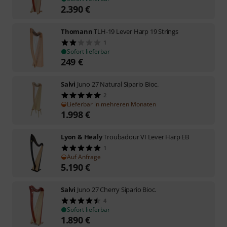
2.390
€
Thomann
TLH-19 Lever Harp 19 Strings
1
Sofort lieferbar
249
€
Salvi
Juno 27 Natural Sipario Bioc.
2
Lieferbar in mehreren Monaten
1.998
€
Lyon & Healy
Troubadour VI Lever Harp EB
1
Auf Anfrage
5.190
€
Salvi
Juno 27 Cherry Sipario Bioc.
4
Sofort lieferbar
1.890
€