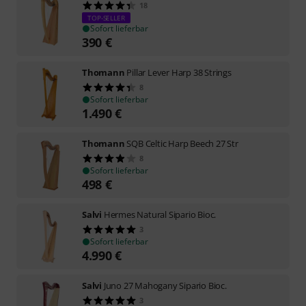
18
TOP-SELLER
Sofort lieferbar
390
€
Thomann
Pillar Lever Harp 38 Strings
8
Sofort lieferbar
1.490
€
Thomann
SQB Celtic Harp Beech 27 Str
8
Sofort lieferbar
498
€
Salvi
Hermes Natural Sipario Bioc.
3
Sofort lieferbar
4.990
€
Salvi
Juno 27 Mahogany Sipario Bioc.
3