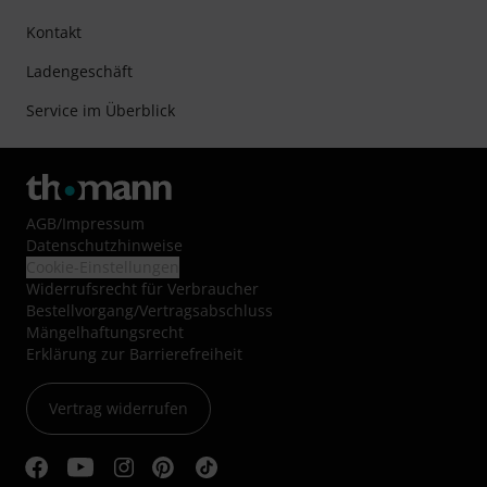
Kontakt
Ladengeschäft
Service im Überblick
AGB
/
Impressum
Datenschutzhinweise
Cookie-Einstellungen
Widerrufsrecht für Verbraucher
Bestellvorgang/Vertragsabschluss
Mängelhaftungsrecht
Erklärung zur Barrierefreiheit
Vertrag widerrufen