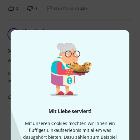
0
0
BEWERTUNG MELDEN
Klassiker!
H
Harfenklang 12.05.2022
Sound
Verarbeitung
Gute, gleichbleibende Qualität.
Schneller Versand und fairer Preis bei Thomann. Danke!
0
0
BEWERTUNG MELDEN
Mit Liebe serviert!
Alle Bewertungen lesen
Mit unseren Cookies möchten wir Ihnen ein
fluffiges Einkaufserlebnis mit allem was
dazugehört bieten. Dazu zählen zum Beispiel