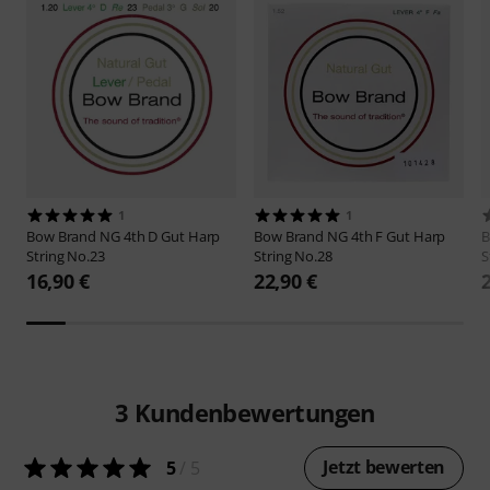
1
1
Bow Brand
NG 4th D Gut Harp
Bow Brand
NG 4th F Gut Harp
B
String No.23
String No.28
S
16,90 €
22,90 €
3
Kundenbewertungen
Jetzt bewerten
5
/ 5