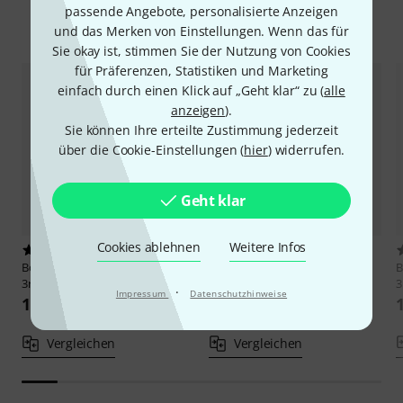
passende Angebote, personalisierte Anzeigen
Alternativen vergleichen
und das Merken von Einstellungen. Wenn das für
Sie okay ist, stimmen Sie der Nutzung von Cookies
für Präferenzen, Statistiken und Marketing
einfach durch einen Klick auf „Geht klar“ zu (
alle
anzeigen
).
Sie können Ihre erteilte Zustimmung jederzeit
über die Cookie-Einstellungen (
hier
) widerrufen.
Geht klar
Cookies ablehnen
Weitere Infos
2
1
Bow Brand
Pedal Natural Gut
Bow Brand
NG 3rd B Gut Harp
B
3rd F No.21
String No.18
3
·
Impressum
Datenschutzhinweise
16,90 €
16,90 €
Vergleichen
Vergleichen