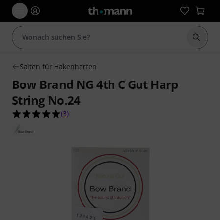
Suche 
Saiten für Hakenharfen
Bow Brand NG 4th C Gut Harp
String No.24
5.0 von 5 Sternen aus 3 Kundenbewertungen
(
3
)