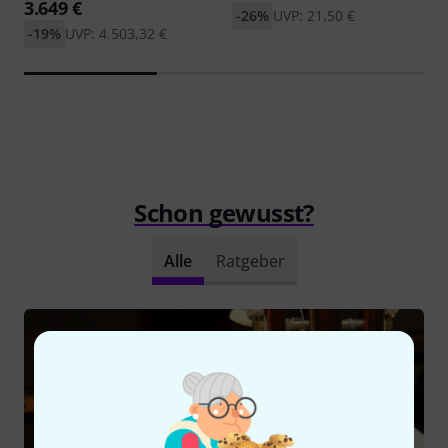
3.649 €
-26%
UVP: 21,50 €
-19%
UVP: 4.503,32 €
Schon gewusst?
Alle
Ratgeber