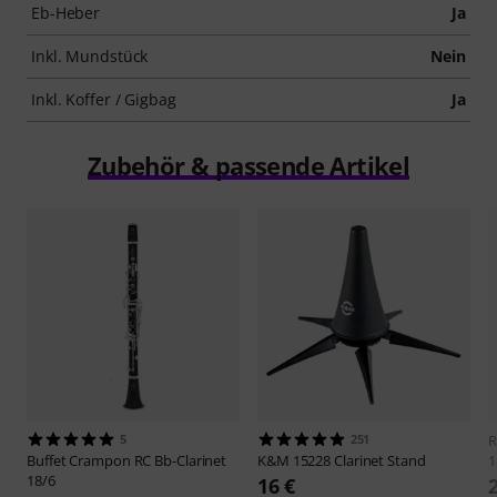
Eb-Heber
Ja
Inkl. Mundstück
Nein
Inkl. Koffer / Gigbag
Ja
Zubehör & passende Artikel
5
251
R
Buffet Crampon
RC Bb-Clarinet
K&M
15228 Clarinet Stand
1
18/6
16 €