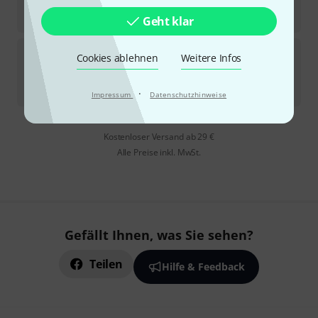
Sofort lieferbar
2.098
€
Geht klar
RZ Clarinets
Allegro D Bb-Clarinet 18/6
Cookies ablehnen
Weitere Infos
Auf Anfrage
4.698
€
·
Impressum
Datenschutzhinweise
Kostenloser Versand ab 29 €
Alle Preise inkl. MwSt.
Gefällt Ihnen, was Sie sehen?
Teilen
Hilfe & Feedback