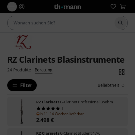
Suche 
RZ Clarinets Blasinstrumente
Beratung
24
Produkte
·
Filter
Beliebtheit
RZ Clarinets
G-Clarinet Professional Boehm
1
In 11–14 Wochen lieferbar
2.498
€
RZ Clarinets
C-Clarinet Student 17/6