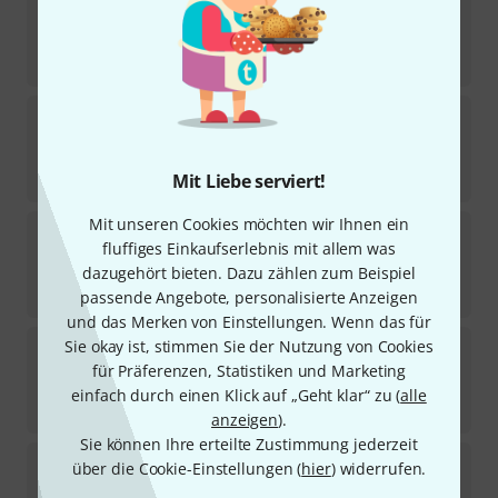
1
In 2–3 Wochen lieferbar
1.298
€
RZ Clarinets
Allegro Bb-Clarinet 18 B-Stock
Sofort lieferbar
2.899
€
Mit Liebe serviert!
Mit unseren Cookies möchten wir Ihnen ein
RZ Clarinets
Conservatory Bb-Clarin B-Stock
fluffiges Einkaufserlebnis mit allem was
dazugehört bieten. Dazu zählen zum Beispiel
Sofort lieferbar
1.599
€
passende Angebote, personalisierte Anzeigen
und das Merken von Einstellungen. Wenn das für
RZ Clarinets
Solo D Bb-Clarinet 18/6
Sie okay ist, stimmen Sie der Nutzung von Cookies
für Präferenzen, Statistiken und Marketing
Auf Anfrage
einfach durch einen Klick auf „Geht klar“ zu (
alle
7.549
€
anzeigen
).
Sie können Ihre erteilte Zustimmung jederzeit
RZ Clarinets
Conservatory Bb-Clarinet 18/6
über die Cookie-Einstellungen (
hier
) widerrufen.
1