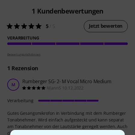
1
Kundenbewertungen
Jetzt bewerten
5
/ 5
VERARBEITUNG
Bewertungsrichtlinien
1
Rezension
Rumberger SG- 2- M Vocal Micro Medium
M
MannS 10.12.2022
Verarbeitung
Gutes Gesangsmikrofon in Verbindung mit dem Rumberger
Tonabnehmer. Wird einfach aufgesteckt und kann separat
am Tonabnehmer von der Lautstärke geregelt werden. Auch
die Funkübertragung mit dem X-Vive System klappt