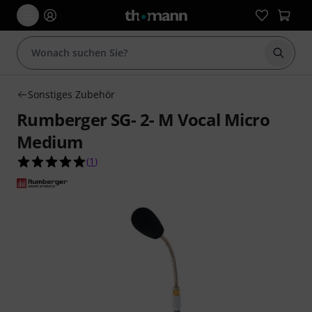
Suche 
Sonstiges Zubehör
Rumberger SG- 2- M Vocal Micro
Medium
5.0 von 5 Sternen aus 1 Kundenbewertungen
(
1
)