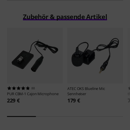
Zubehör & passende Artikel
88
ATEC
OKS Blueline Mic
PUR
CBM-1 Cajon Microphone
Sennheiser
t
229 €
179 €