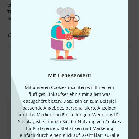
einwandfrei. Somit alles easy....! Danke auch den
Thomännern für die Beratung und Untersützung.
Superschnell geliefert.....!
1
0
BEWERTUNG MELDEN
Alle Bewertungen lesen
Mit Liebe serviert!
Alternativen vergleichen
Mit unseren Cookies möchten wir Ihnen ein
fluffiges Einkaufserlebnis mit allem was
dazugehört bieten. Dazu zählen zum Beispiel
passende Angebote, personalisierte Anzeigen
und das Merken von Einstellungen. Wenn das für
Sie okay ist, stimmen Sie der Nutzung von Cookies
für Präferenzen, Statistiken und Marketing
einfach durch einen Klick auf „Geht klar“ zu (
alle