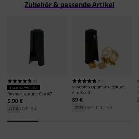
Zubehör & passende Artikel
13
213
Vandoren
Optimum Ligature
PASST GARANTIERT
Alto Sax G
S
Rovner
Ligatures Cap #7
89 €
5,90 €
-20%
UVP: 111,15 €
-26%
UVP: 8 €