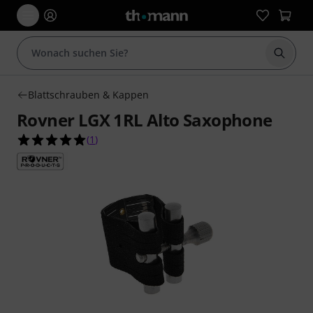
Suche 
Blattschrauben & Kappen
Rovner LGX 1RL Alto Saxophone
5.0 von 5 Sternen aus 1 Kundenbewertungen
(
1
)