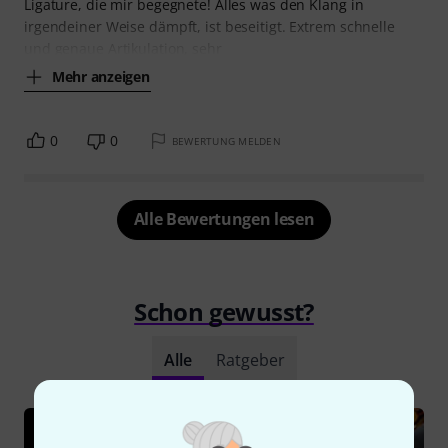
Ligature, die mir begegnete! Alles was den Klang in
irgendeiner Weise dämpft, ist beseitigt. Extrem schnelle
und genaue Artikulation, sehr
Mehr anzeigen
0
0
BEWERTUNG MELDEN
Alle Bewertungen lesen
Schon gewusst?
Alle
Ratgeber