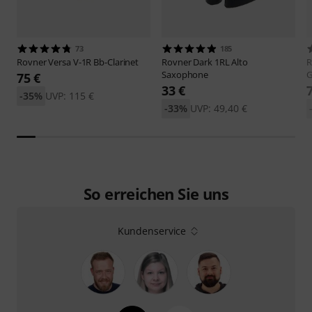
73
185
Rovner
Versa V-1R Bb-Clarinet
Rovner
Dark 1RL Alto
R
Saxophone
G
75 €
33 €
-35%
UVP: 115 €
-33%
UVP: 49,40 €
So erreichen Sie uns
Kundenservice