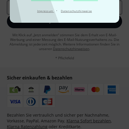
E-Mail-Adresse
*
·
Impressum
Datenschutzhinweise
Jetzt anmelden
Mit Klick auf „Jetzt anmelden“ stimmen Sie dem Erhalt von E-Mail-
Werbung und einer Messung des E-Mail-Nutzungsverhaltens zu. Die
Abmeldung ist jederzeit möglich. Weitere Informationen finden Sie in
unseren
Datenschutzhinweisen
.
* Pflichtfeld
Sicher einkaufen & bezahlen
Bezahlen Sie vertraulich und sicher per Nachnahme,
Vorkasse, PayPal, Amazon Pay,
Klarna Sofort bezahlen
,
Klarna Ratenzahlung
oder Kreditkarte.