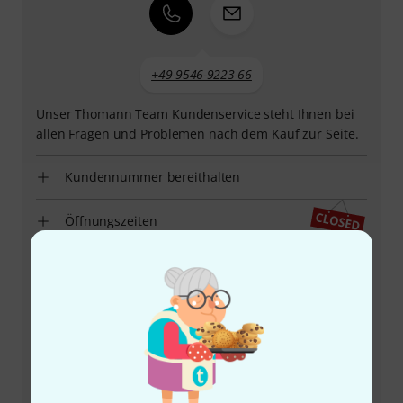
+49-9546-9223-66
Unser Thomann Team Kundenservice steht Ihnen bei
allen Fragen und Problemen nach dem Kauf zur Seite.
Kundennummer bereithalten
Öffnungszeiten
Rückruf vereinbaren
Mehr Kontaktoptionen
Produkt zurücksenden
Alle Ansprechpartner