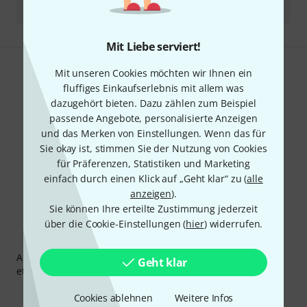
Mit Liebe serviert!
Mit unseren Cookies möchten wir Ihnen ein
Gefällt Ihnen, was Sie sehen?
fluffiges Einkaufserlebnis mit allem was
dazugehört bieten. Dazu zählen zum Beispiel
Teilen
Hilfe & Feedback
passende Angebote, personalisierte Anzeigen
und das Merken von Einstellungen. Wenn das für
Sie okay ist, stimmen Sie der Nutzung von Cookies
für Präferenzen, Statistiken und Marketing
einfach durch einen Klick auf „Geht klar“ zu (
alle
anzeigen
).
Sie können Ihre erteilte Zustimmung jederzeit
über die Cookie-Einstellungen (
hier
) widerrufen.
Thomann Newsletter
Abonniere den Thomann Newsletter und gewinne mit
Geht klar
etwas Glück einen von
50 Gutscheinen
über jeweils
50€
!
Inspirierende Beiträge
Deals
Thomann Insights
Cookies ablehnen
Weitere Infos