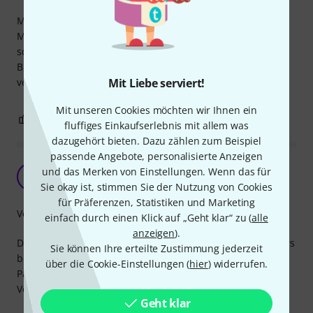
Mit diesem Produkt bin ich nicht so zufrieden. Ich habe
Mundstücke von Berg Larsen und diese sind etwas
schlanker in der Ausführung und die Ligature klemmt das
Blatt nicht fest genug, so daß ich immer Probleme mit
verschobenen Blatt habe.
Mit Liebe serviert!
Mit unseren Cookies möchten wir Ihnen ein
1
0
BEWERTUNG MELDEN
fluffiges Einkaufserlebnis mit allem was
dazugehört bieten. Dazu zählen zum Beispiel
passende Angebote, personalisierte Anzeigen
Für Otto Link Bariton eingesetz.
und das Merken von Einstellungen. Wenn das für
PK
Paul Kind 29.09.2020
Sie okay ist, stimmen Sie der Nutzung von Cookies
für Präferenzen, Statistiken und Marketing
Verarbeitung
einfach durch einen Klick auf „Geht klar“ zu (
alle
anzeigen
).
Dank professionellen Beratung eines Thomann-Mitarbeiters
Sie können Ihre erteilte Zustimmung jederzeit
bestellt und behalten.
über die Cookie-Einstellungen (
hier
) widerrufen.
Passt zu Otto Link Tone Edge 7* für Bari wie angegossen.
Verarbeitung perfekt.
Geht klar