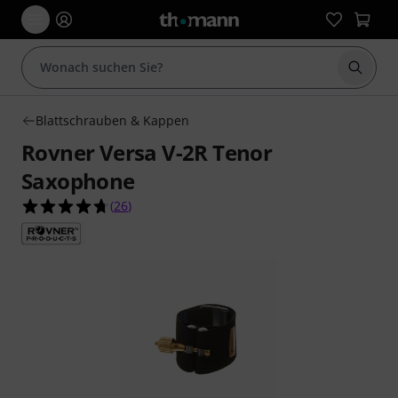
Suche 
Blattschrauben & Kappen
Rovner Versa V-2R Tenor
Saxophone
4.7 von 5 Sternen aus 26 Kundenbewertungen
(
26
)