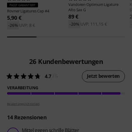
Vandoren
Optimum Ligature
PASST GARANTIERT
Alto Sax G
S
Rovner
Ligatures Cap #4
89 €
5,90 €
-20%
UVP: 111,15 €
-26%
UVP: 8 €
26
Kundenbewertungen
Jetzt bewerten
4.7
/ 5
VERARBEITUNG
Bewertungsrichtlinien
14
Rezensionen
Mittel gegen schrille Blätter