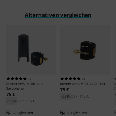
Alternativen vergleichen
12
73
Rovner
Versa V-1RL Alto
Rovner
Versa V-1R Bb-Clarinet
R
Saxophone
S
75 €
75 €
-35%
UVP: 115 €
-35%
UVP: 115 €
Vergleichen
Vergleichen