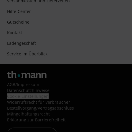
Versandkosten und Lieferzeiten
Hilfe-Center
Gutscheine
Kontakt
Ladengeschäft
Service im Überblick
AGB
/
Impressum
Datenschutzhinweise
Cookie-Einstellungen
Widerrufsrecht für Verbraucher
Bestellvorgang/Vertragsabschluss
Mängelhaftungsrecht
Erklärung zur Barrierefreiheit