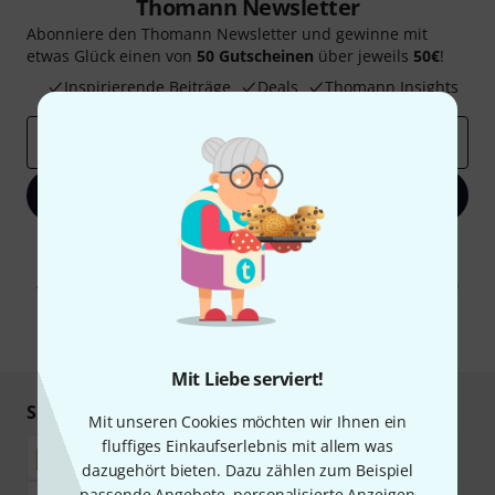
Thomann Newsletter
Abonniere den Thomann Newsletter und gewinne mit
etwas Glück einen von
50 Gutscheinen
über jeweils
50€
!
Inspirierende Beiträge
Deals
Thomann Insights
E-Mail-Adresse
*
Jetzt anmelden
Mit Klick auf „Jetzt anmelden“ stimmen Sie dem Erhalt von E-Mail-
Werbung und einer Messung des E-Mail-Nutzungsverhaltens zu. Die
Abmeldung ist jederzeit möglich. Weitere Informationen finden Sie in
unseren
Datenschutzhinweisen
.
* Pflichtfeld
Mit Liebe serviert!
Sicher einkaufen & bezahlen
Mit unseren Cookies möchten wir Ihnen ein
fluffiges Einkaufserlebnis mit allem was
dazugehört bieten. Dazu zählen zum Beispiel
passende Angebote, personalisierte Anzeigen