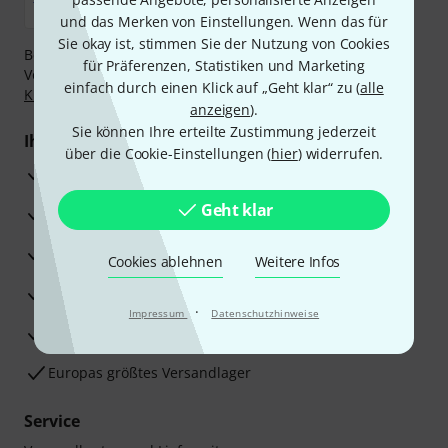
und das Merken von Einstellungen. Wenn das für
Sie okay ist, stimmen Sie der Nutzung von Cookies
Bezahlen Sie vertraulich und sicher per Nachnahme,
für Präferenzen, Statistiken und Marketing
Vorkasse, PayPal, Amazon Pay,
Klarna Sofort bezahlen
,
einfach durch einen Klick auf „Geht klar“ zu (
alle
Klarna Ratenzahlung
oder Kreditkarte.
anzeigen
).
Sie können Ihre erteilte Zustimmung jederzeit
Ihre Vorteile
über die Cookie-Einstellungen (
hier
) widerrufen.
3 Jahre Thomann Garantie
Geht klar
30 Tage Money-Back-Garantie
Reparaturservice
Cookies ablehnen
Weitere Infos
Beratung durch Fachexperten
·
Impressum
Datenschutzhinweise
Zufriedenheitsgarantie
Europas größtes Versandlager
Service