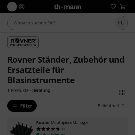
Suche 
Rovner Ständer, Zubehör und
Ersatzteile für
Blasinstrumente
Beratung
1
Produkte
·
Filter
Beliebtheit
Rovner
Mouthpiece Manager
13
Sofort lieferbar