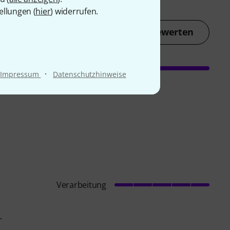
ellungen (
hier
) widerrufen.
Jetzt bewerten
·
Impressum
Datenschutzhinweise
Verarbeitung
r