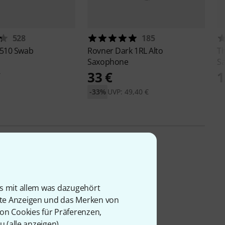
528
185
510 Swab
Rovner
Dark 1RL Alto
T
Saxophone
S
€
33 €
1
-33%
UVP: 49,40 €
is mit allem was dazugehört
rte Anzeigen und das Merken von
von Cookies für Präferenzen,
u (
alle anzeigen
).