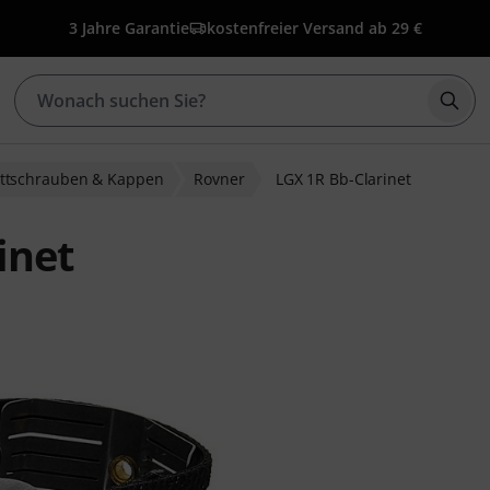
3 Jahre Garantie
kostenfreier Versand ab 29 €
Such
attschrauben & Kappen
Rovner
LGX 1R Bb-Clarinet
inet
wertungen