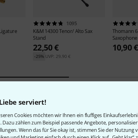
1095
igature
K&M
14300 Tenor/ Alto Sax
Thomann
6
Stand
Saxophone
22,50 €
10,90 
-25%
UVP: 29,90 €
Liebe serviert!
1
Kundenbewertungen
seren Cookies möchten wir Ihnen ein fluffiges Einkaufserlebn
n. Dazu zählen zum Beispiel passende Angebote, personalisie
llungen. Wenn das für Sie okay ist, stimmen Sie der Nutzung 
tiken und Marketing einfach durch einen Klick auf „Geht klar“ z