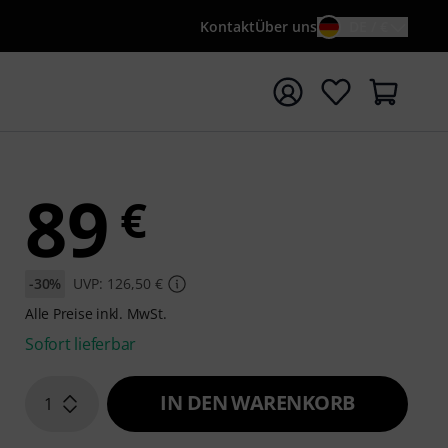
Kontakt
Über uns
DE / €
e mit Suchwort {searchTerm} starten
89
€
-30%
UVP: 126,50 €
Alle Preise inkl. MwSt.
Sofort lieferbar
IN DEN WARENKORB
1