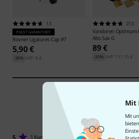
13
213
Vandoren
Optimum L
PASST GARANTIERT
Alto Sax G
Rovner
Ligatures Cap #7
89 €
5,90 €
-20%
UVP: 111,15 €
-26%
UVP: 8 €
Mit 
Mit un
biete
Einste
5
1 Kunde
Statis