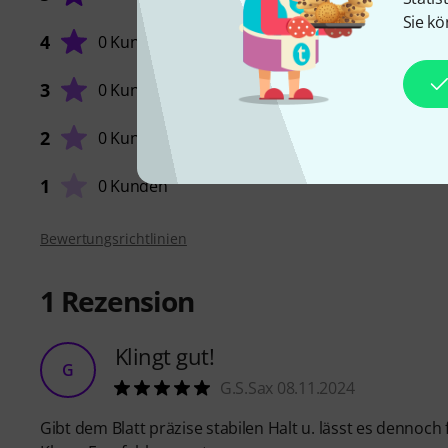
Sie kö
4
0 Kunden
3
0 Kunden
VERARB
2
0 Kunden
1
0 Kunden
Bewertungsrichtlinien
1
Rezension
Klingt gut!
G
G.S.Sax 08.11.2024
Gibt dem Blatt präzise stabilen Halt u. lässt es dennoch 