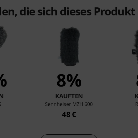
en, die sich dieses Produk
%
8%
N
KAUFTEN
6
Sennheiser MZH 600
48 €