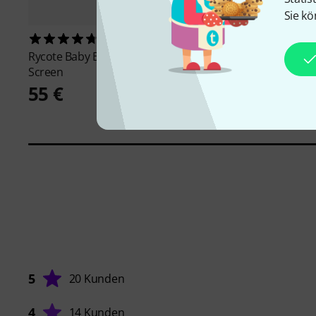
Sie kö
76
1033
Rycote
Baby Ball Gag Wind
the sssnake
SM10BK
Screen
7,90 €
55 €
5
20 Kunden
4
14 Kunden