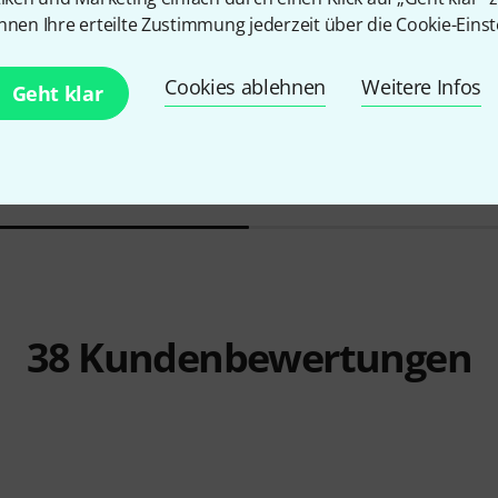
nnen Ihre erteilte Zustimmung jederzeit über die Cookie-Einst
5
4673
Cookies ablehnen
Weitere Infos
Millenium
MS 2002 Mic Stand
Cordial
CAM
Geht klar
15,90 €
20,90 
-28%
UVP: 2
38
Kundenbewertungen