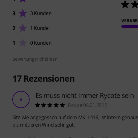
3
3 Kunden
VERARB
2
1 Kunde
1
0 Kunden
Bewertungsrichtlinien
17
Rezensionen
Es muss nicht immer Rycote sein
R
R-type 06.01.2012
Sitz wie angegossen auf dem MKH 416, ist intern genaus
bis mittleren Wind sehr gut.