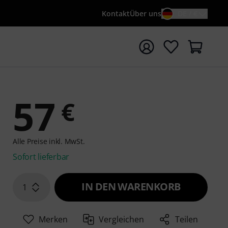
Kontakt
Über uns
DE / €
e mit Suchwort {searchTerm} starten
57
€
Alle Preise inkl. MwSt.
Sofort lieferbar
IN DEN WARENKORB
1
Merken
Vergleichen
Teilen