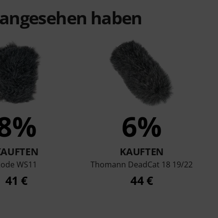
t angesehen haben
8%
6%
KAUFTEN
KAUFTEN
Rode WS11
Thomann DeadCat 18 19/22
41 €
44 €