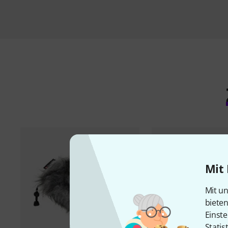
Mit 
Mit un
biete
Einste
Statis