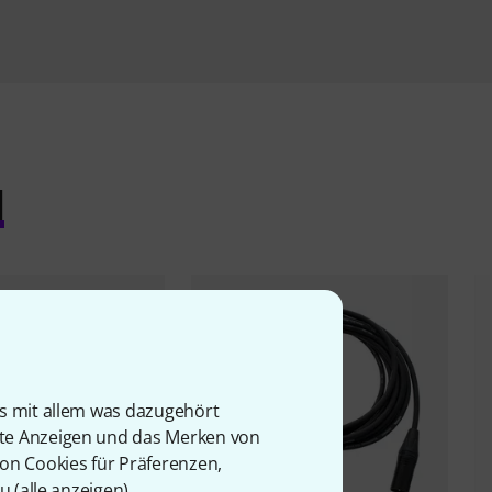
l
is mit allem was dazugehört
rte Anzeigen und das Merken von
von Cookies für Präferenzen,
u (
alle anzeigen
).