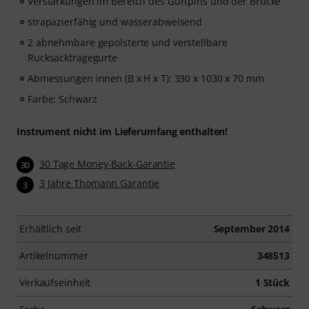
Verstärkungen im Bereich des Gurtpins und der Brücke
strapazierfähig und wasserabweisend
2 abnehmbare gepolsterte und verstellbare
Rucksacktragegurte
Abmessungen innen (B x H x T): 330 x 1030 x 70 mm
Farbe: Schwarz
Instrument nicht im Lieferumfang enthalten!
30 Tage Money-Back-Garantie
30
3 Jahre Thomann Garantie
3
Erhältlich seit
September 2014
Artikelnummer
348513
Verkaufseinheit
1 Stück