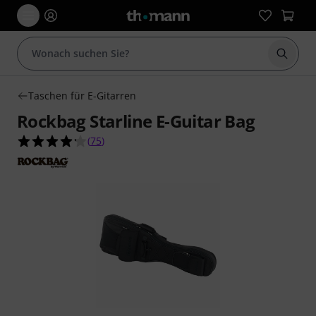
Suche 
Taschen für E-Gitarren
Rockbag Starline E-Guitar Bag
4.2 von 5 Sternen aus 75 Kundenbewertungen
(
75
)