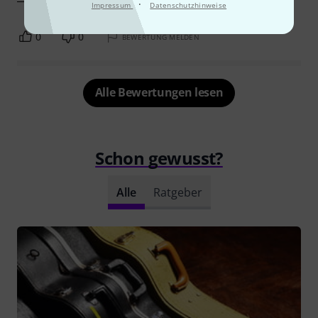
·
Impressum
Datenschutzhinweise
0
0
BEWERTUNG MELDEN
Alle Bewertungen lesen
Schon gewusst?
Alle
Ratgeber