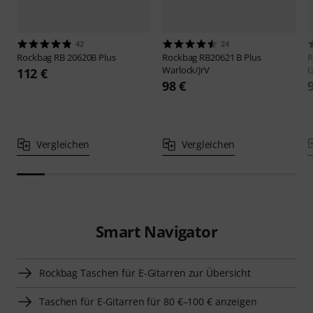
42
24
Rockbag
RB 20620B Plus
Rockbag
RB20621 B Plus
R
Warlock/JrV
G
112 €
98 €
Vergleichen
Vergleichen
Smart Navigator
Rockbag Taschen für E-Gitarren zur Übersicht
Taschen für E-Gitarren für 80 €–100 € anzeigen