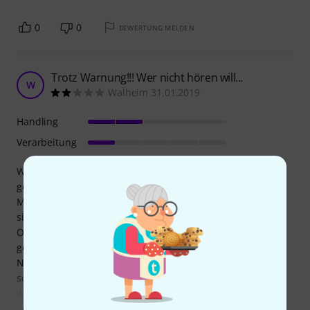
0
0
BEWERTUNG MELDEN
Trotz Warnung!!! Wer nicht hören will...
W
Walheim 31.01.2019
Handling
Verarbeitung
Wie mein Vorredner (Kröti) bereits im Januar 2017
geschrieben hatte sind bei mir ebenfalls besagte
Mangelerscheinungen aufgetreten. Die Karabinerhaken
sind ein Witz!!!
Offenbar hat Warwick auch zwei Jahre danach nichts
gelernt :(
Nach weniger als einem Jahr mit zwei proben die Woche
schon nicht mehr brauchbar. Was denkt sich Warwick nur
was man mit einer