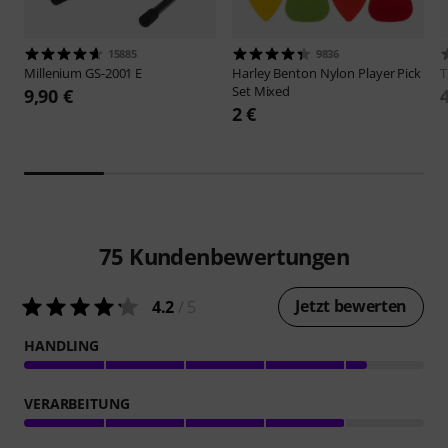
15885
9836
Millenium
GS-2001 E
Harley Benton
Nylon Player Pick
Set Mixed
9,90 €
2 €
75
Kundenbewertungen
Jetzt bewerten
4.2
/ 5
HANDLING
VERARBEITUNG