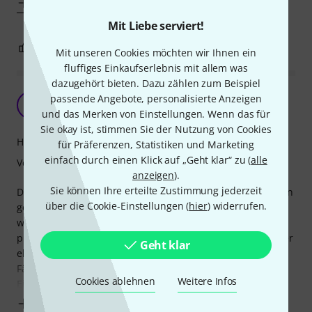
Mehr anzeigen
Mit Liebe serviert!
0
0
BEWERTUNG MELDEN
Mit unseren Cookies möchten wir Ihnen ein
fluffiges Einkaufserlebnis mit allem was
dazugehört bieten. Dazu zählen zum Beispiel
Gutes Gigbag
passende Angebote, personalisierte Anzeigen
M
MetalPat79 28.09.2016
und das Merken von Einstellungen. Wenn das für
Sie okay ist, stimmen Sie der Nutzung von Cookies
Handling
für Präferenzen, Statistiken und Marketing
einfach durch einen Klick auf „Geht klar“ zu (
alle
Verarbeitung
anzeigen
).
Sie können Ihre erteilte Zustimmung jederzeit
Das Gigbag ist wirklich gut! Sauber verarbeitet, stabil, innen
über die Cookie-Einstellungen (
hier
) widerrufen.
geplostert, der Hals kann mit einem Klettband fixiert
werden. Die Gurte und Trageschlaufen sind auch gut
platziert, so das man das Gigbag immer sicher im Griff oder
Geht klar
eben auf der Schulter hat.
Fächer für Saiten, Pleks, etc. sind ausreichend vorhanden.
Cookies ablehnen
Weitere Infos
Ein kleiner "Minuspunkt", aber das ist
Mehr anzeigen