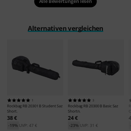
Alle Bewertungen lesen
Alternativen vergleichen
1
3
Rockbag
RB 20301 B Student Saz
Rockbag
RB 20300 B Basic Saz
R
Short.
Shortn.
38 €
24 €
-19%
UVP: 47 €
-23%
UVP: 31 €