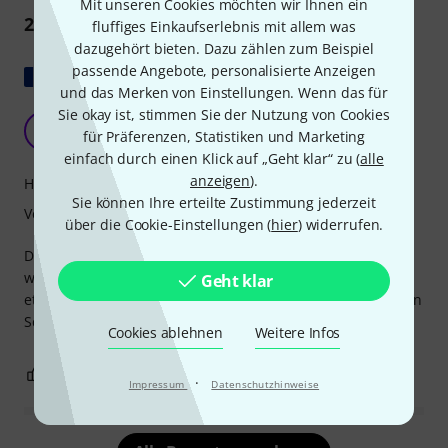
Mit unseren Cookies möchten wir Ihnen ein
2
Rezensionen
fluffiges Einkaufserlebnis mit allem was
dazugehört bieten. Dazu zählen zum Beispiel
passende Angebote, personalisierte Anzeigen
Original zeigen
und das Merken von Einstellungen. Wenn das für
Sie okay ist, stimmen Sie der Nutzung von Cookies
Preis-Leistungs-Verhältnis
B
für Präferenzen, Statistiken und Marketing
Baglamiste 18.06.2023
einfach durch einen Klick auf „Geht klar“ zu (
alle
anzeigen
).
Handling
Sie können Ihre erteilte Zustimmung jederzeit
Verarbeitung
über die Cookie-Einstellungen (
hier
) widerrufen.
Die Tasche ist aus minderwertigen Materialien gefertigt,
was dem attraktiven Preis entspricht. Der Riemen ist nach
Geht klar
etwa zwanzig Anwendungen gerissen... Für einen günstigen
Schutz beim ungefährlichen Transport ok, mehr nicht!
Cookies ablehnen
Weitere Infos
0
0
BEWERTUNG MELDEN
·
Impressum
Datenschutzhinweise