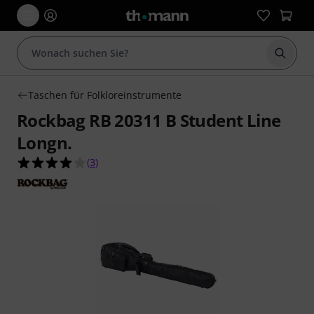
Suche 
Taschen für Folkloreinstrumente
Rockbag RB 20311 B Student Line
Longn.
4.0 von 5 Sternen aus 3 Kundenbewertungen
(
3
)