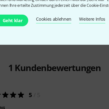
Basic Saz
Thomann
Octave Mandolin
Gewa
Roun
nnen Ihre erteilte Zustimmung jederzeit über die Cookie-Einst
M1087
Case
259 €
69 €
Cookies ablehnen
Weitere Infos
Geht klar
1
Kundenbewertungen
5
/ 5
ING