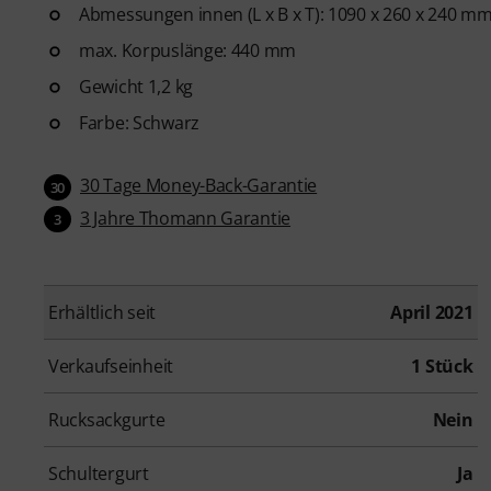
Abmessungen innen (L x B x T): 1090 x 260 x 240 m
max. Korpuslänge: 440 mm
Gewicht 1,2 kg
Farbe: Schwarz
30 Tage Money-Back-Garantie
30
3 Jahre Thomann Garantie
3
Erhältlich seit
April 2021
Verkaufseinheit
1 Stück
Rucksackgurte
Nein
Schultergurt
Ja