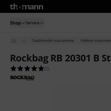
Shop
Service
···
Traditionelle Instrumente
Folklore Instrume
Rockbag RB 20301 B St
5.0 von 5 Sternen aus 1 Kundenbe
(
1
)