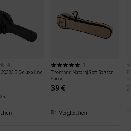
4
1
 20322 B Deluxe Line
Thomann
Nataraj Soft Bag for
T
Sarod
So
39 €
2
5 €
ichen
Vergleichen