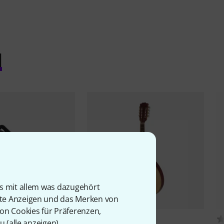
l
is mit allem was dazugehört
rte Anzeigen und das Merken von
von Cookies für Präferenzen,
27
39
u (
alle anzeigen
).