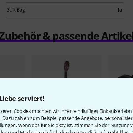
Soft Bag
Ja
Zubehör & passende Artike
Liebe serviert!
seren Cookies möchten wir Ihnen ein fluffiges Einkaufserlebn
n. Dazu zählen zum Beispiel passende Angebote, personalisie
llungen. Wenn das für Sie okay ist, stimmen Sie der Nutzung 
50
tiken und Marketing einfach durch einen Klick auf „Geht klar“ z