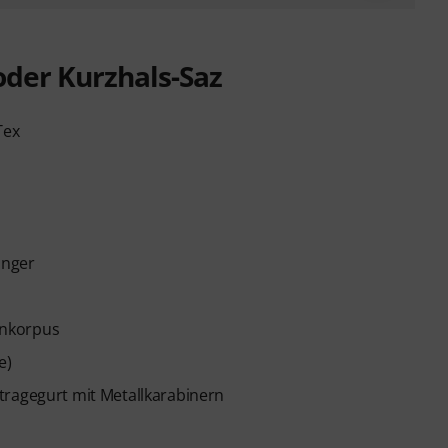
oder Kurzhals-Saz
Tex
änger
enkorpus
e)
tragegurt mit Metallkarabinern