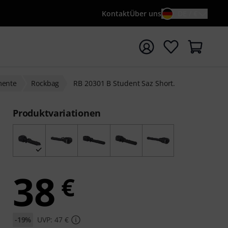
Kontakt
Über uns
DE / €
e mit Suchwort {searchTerm} starten
mente
Rockbag
RB 20301 B Student Saz Short.
Produktvariationen
38
€
-19%
UVP: 47 €