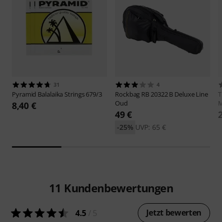
31
4
Pyramid
Balalaika Strings 679/3
Rockbag
RB 20322 B Deluxe Line
Oud
M
8,40 €
49 €
-25%
UVP: 65 €
11
Kundenbewertungen
Jetzt bewerten
4.5
/ 5