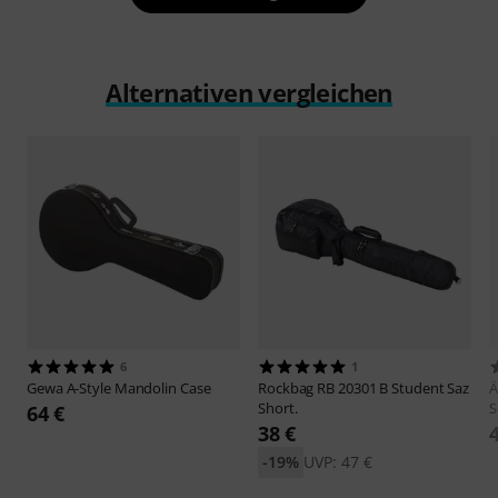
Alternativen vergleichen
6
1
Gewa
A-Style Mandolin Case
Rockbag
RB 20301 B Student Saz
Ä
Short.
S
64 €
38 €
-19%
UVP: 47 €