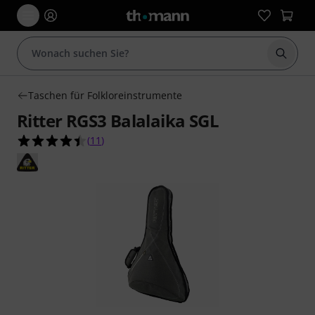
Suche 
Taschen für Folkloreinstrumente
Ritter RGS3 Balalaika SGL
4.5 von 5 Sternen aus 11 Kundenbewertungen
(
11
)