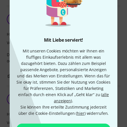
Gute Tasche mit zusätzlichem Platz
F
FGAugs 17.07.2020
Handling
Mit Liebe serviert!
Verarbeitung
Mit unseren Cookies möchten wir Ihnen ein
Die Tasche ist schön leicht und hat noch Platz für Zubehör
fluffiges Einkaufserlebnis mit allem was
oder auch einem kleinen Notenbuch.
dazugehört bieten. Dazu zählen zum Beispiel
passende Angebote, personalisierte Anzeigen
0
0
und das Merken von Einstellungen. Wenn das für
BEWERTUNG MELDEN
Sie okay ist, stimmen Sie der Nutzung von Cookies
für Präferenzen, Statistiken und Marketing
einfach durch einen Klick auf „Geht klar“ zu (
alle
Ritter RGS3 Balalaika SGL
EK
anzeigen
).
Eduard Kondratov 08.11.2023
Sie können Ihre erteilte Zustimmung jederzeit
über die Cookie-Einstellungen (
hier
) widerrufen.
Handling
Verarbeitung