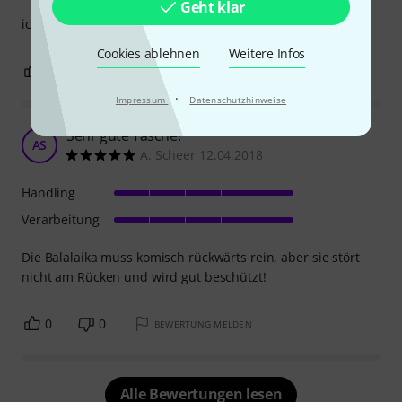
Geht klar
ich bin mit allem sehr zufrieden.
Cookies ablehnen
Weitere Infos
0
0
BEWERTUNG MELDEN
·
Impressum
Datenschutzhinweise
Sehr gute Tasche!
AS
A. Scheer 12.04.2018
Handling
Verarbeitung
Die Balalaika muss komisch rückwärts rein, aber sie stört
nicht am Rücken und wird gut beschützt!
0
0
BEWERTUNG MELDEN
Alle Bewertungen lesen