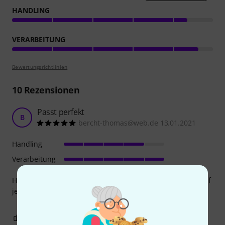
HANDLING
VERARBEITUNG
Bewertungsrichtlinien
10
Rezensionen
Passt perfekt
B
bercht-thomas@web.de 13.01.2021
Handling
Verarbeitung
Habe gerade eine Balalaika aus Sibirien gekauft. Gigbag auf
jeden Fall zu empfehlen, stabil, gut und passt.
0
0
BEWERTUNG MELDEN