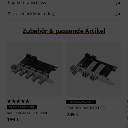
Kopfhöreranschluss
Ja
Zero Latency Monitoring
Ja
Zubehör & passende Artikel
1
PASST GARANTIERT
I
PASST GARANTIERT
RME
AoX-MADI-EXT-SFP
E
RME
AoX-MADI-EXT-BNC
239 €
199 €