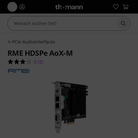
Suche 
PCIe Audiointerfaces
RME HDSPe AoX-M
3.0 von 5 Sternen aus 1 Kundenbewertungen
(
1
)