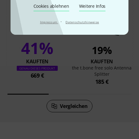
Cookies ablehnen
Weitere Infos
·
Impressum
Datenschutzhinweise
41%
19%
KAUFTEN
KAUFTEN
the t.bone free solo Antenna
GENAU DIESES PRODUKT
Splitter
669 €
185 €
Vergleichen