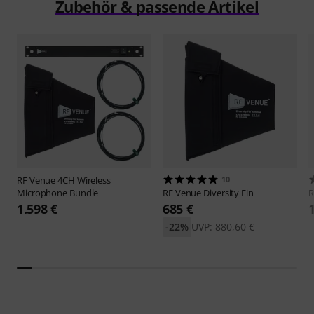
Zubehör & passende Artikel
RF Venue
4CH Wireless
10
Microphone Bundle
RF Venue
Diversity Fin
R
1.598 €
685 €
-22%
UVP: 880,60 €