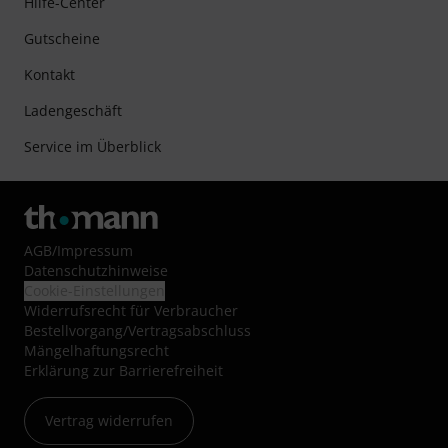
Hilfe-Center
Gutscheine
Kontakt
Ladengeschäft
Service im Überblick
AGB
/
Impressum
Datenschutzhinweise
Cookie-Einstellungen
Widerrufsrecht für Verbraucher
Bestellvorgang/Vertragsabschluss
Mängelhaftungsrecht
Erklärung zur Barrierefreiheit
Vertrag widerrufen