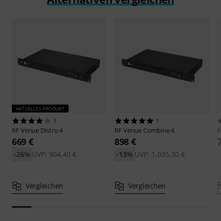
AKTUELLES PRODUKT
1
1
RF Venue
Distro 4
RF Venue
Combine 4
R
669 €
898 €
-26%
UVP: 904,40 €
-13%
UVP: 1.035,30 €
Vergleichen
Vergleichen