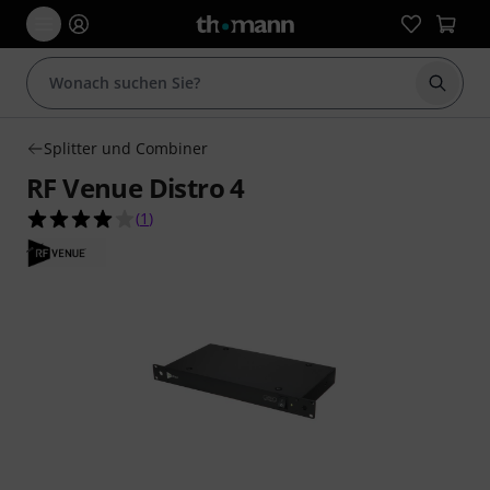
Suche 
Splitter und Combiner
RF Venue Distro 4
4.0 von 5 Sternen aus 1 Kundenbewertungen
(
1
)