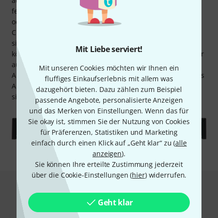
ausstatten möchten, ebenso wie für Betreiber von
festinstallierten Funksystemen, wie in Konferenzzentren
oder Venues. Sein Betrieb bietet sich auch an, wenn bei
Chören oder in kleinen Theatern mehrere Funkmikrofone
simultan genutzt werden. Rundfunkstudios und Ü-Wagen
Mit Liebe serviert!
können ihn ebenfalls einsetzen, um ihre Setups geordneter
aufzustellen. Auch dann, wenn die Reichweite einzelner
Mit unseren Cookies möchten wir Ihnen ein
Antennen nicht ausreicht, weil die Räumlichkeiten oder das
fluffiges Einkaufserlebnis mit allem was
Areal zu groß sind, kann der Einsatz des aktiven Splitters
dazugehört bieten. Dazu zählen zum Beispiel
sinnvoll sein.
passende Angebote, personalisierte Anzeigen
und das Merken von Einstellungen. Wenn das für
Sie okay ist, stimmen Sie der Nutzung von Cookies
für Präferenzen, Statistiken und Marketing
einfach durch einen Klick auf „Geht klar“ zu (
alle
anzeigen
).
Sie können Ihre erteilte Zustimmung jederzeit
über die Cookie-Einstellungen (
hier
) widerrufen.
Das kauften Kunden, die sich dieses
Geht klar
Produkt angesehen haben