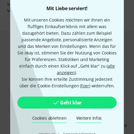
selbstverständlich Antennen aus dem Angebot von RF
Mit Liebe serviert!
Venue eingesetzt werden.
Mit unseren Cookies möchten wir Ihnen ein
fluffiges Einkaufserlebnis mit allem was
dazugehört bieten. Dazu zählen zum Beispiel
passende Angebote, personalisierte Anzeigen
Das kauften Kunden, die sich dieses
und das Merken von Einstellungen. Wenn das für
Produkt angesehen haben
Sie okay ist, stimmen Sie der Nutzung von Cookies
für Präferenzen, Statistiken und Marketing
einfach durch einen Klick auf „Geht klar“ zu (
alle
anzeigen
).
Sie können Ihre erteilte Zustimmung jederzeit
über die Cookie-Einstellungen (
hier
) widerrufen.
41%
Geht klar
11%
Cookies ablehnen
Weitere Infos
KAUFTEN
KAUFTEN
the t.bone free solo Antenna
GENAU DIESES PRODUKT
Splitter
1.549 €
·
Impressum
Datenschutzhinweise