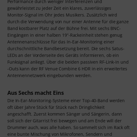
Performance durch weniger Interferenzen und
gewährleistet zu jeder Zeit ein klares, zuverlässiges
Monitor-Signal im Ohr jedes Musikers. Zusätzlich wird
durch die Verwendung von nur einer Antenne für die ganze
Band kostbarer Platz auf der Bühne frei. Mit sechs BNC-
Eingängen in einer halben 19“-Rackeinheit stehen genug
Antennenanschlüsse für das In-Ear-Monitoring einer
durchschnittliche Bandbesetzung bereit. Die sechs Satus-
LEDs an der Vorderseite des Geräts informieren, ob ein
Funksignal anliegt. Über die beiden passiven RF-Link-In und
-Outs kann der RF Venue Combine 6 HDR in ein erweitertes
Antennennetzwerk eingebunden werden.
Aus Sechs macht Eins
Die In-Ear-Monitoring-Systeme einer Top-40-Band werden
oft über Jahre Stück für Stück nach Dringlichkeit
angeschafft. Zuerst kommen Sänger und Sängerin, dann
soll sich der Gitarrist frei bewegen und am Ende will der
Drummer auch, was alle haben. So sammelt sich im Rack oft
eine bunte Mischung von Mikrofonen, Sendern und