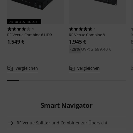
AKTUELLES PRODUKT
1
1
RF Venue
Combine 6 HDR
RF Venue
Combine 8
R
1.549 €
1.945 €
-28%
UVP: 2.689,40 €
Vergleichen
Vergleichen
Smart Navigator
RF Venue Splitter und Combiner zur Übersicht