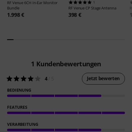
RF Venue
6CH In-Ear Monitor
1
Bundle
RF Venue
CP Stage Antenna
R
1.998 €
398 €
1
Kundenbewertungen
Jetzt bewerten
4
/ 5
BEDIENUNG
FEATURES
VERARBEITUNG