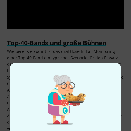
Top-40-Bands und große Bühnen
Wie bereits erwähnt ist das drahtlose In-Ear-Monitoring
einer Top-40-Band ein typisches Szenario für den Einsatz
des RF Venue Combine 6 HDR. In diesem Fall können sogar
bis zu sechs komplett unterschiedliche In-Ear-Monitoring-
Systeme unterschiedlicher Hersteller mit Hilfe des RF Venue
Combine 6 HDR zusammengefasst und über eine einzige
Antenne übertragen werden. Dies erhöht die
Zuverlässigkeit der Übertragung, minimiert Interferenzen
und benötigt weniger Platz. Doch auch bei allen anderen
Anlässen, bei denen das Kombinieren von mehreren
Antennensignalen für In-Ear-Monitoring vorteilhaft ist, wird
der RF Venue Combine 6 HDR zuverlässig seinen Dienst
verrichten. Für die Übertragung des Funksignals können