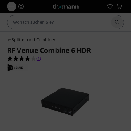
Suche 
Splitter und Combiner
RF Venue Combine 6 HDR
4.0 von 5 Sternen aus 1 Kundenbewertungen
(
1
)