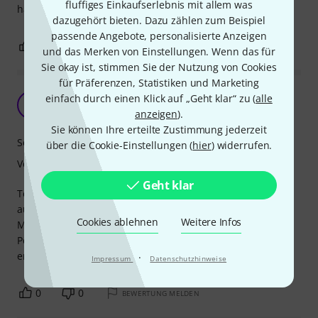
fluffiges Einkaufserlebnis mit allem was
hat ein Resofell für die Ewigkeit und für alle Stilrichtungen.
dazugehört bieten. Dazu zählen zum Beispiel
passende Angebote, personalisierte Anzeigen
0
0
BEWERTUNG MELDEN
und das Merken von Einstellungen. Wenn das für
Sie okay ist, stimmen Sie der Nutzung von Cookies
für Präferenzen, Statistiken und Marketing
Jazz, Rock oder Pop
einfach durch einen Klick auf „Geht klar“ zu (
alle
D
Davidgeri 14.01.2021
anzeigen
).
Sie können Ihre erteilte Zustimmung jederzeit
Sound
über die Cookie-Einstellungen (
hier
) widerrufen.
Verarbeitung
Geht klar
Toll für Reso oder Beater Seite. Mit "Feltstrips" kann einer
auch ein Bonham sound aus dem 20 Kick bekommen.
Cookies ablehnen
Weitere Infos
Mit einem einfachem Bass Drum Kissen kann Man
Powerstroke3 sound replizieren - und sich dabei 20€
ersparen.
·
Impressum
Datenschutzhinweise
0
0
BEWERTUNG MELDEN