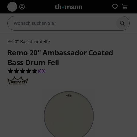
Suche 
20" Bassdrumfelle
Remo 20" Ambassador Coated
Bass Drum Fell
4.9 von 5 Sternen aus 89 Kundenbewertungen
(
89
)