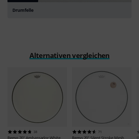
Drumfelle
Alternativen vergleichen
38
71
Remo
20" Ambassador White
Remo
20" Silent Stroke Mesh