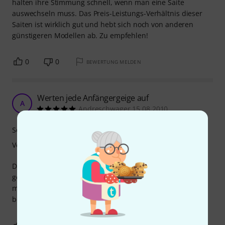
halten ihre Stimmung schnell, wenn man eine Saite
auswechseln muss. Das Preis-Leistungs-Verhältnis dieser
Saiten ist wirklich gut und hebt sich noch von anderen
günstigeren Modellen ab. Zu empfehlen!
0
0
BEWERTUNG MELDEN
Werten jede Anfängergeige auf
A
Andreschwager 15.08.2010
Sound
Verarbeitung
Die Saiten sind sehr gut verarbeitet, waren sehr schnell
gedehnt. Sie klingen um Welten besser als die
mitgelieferten und der Ton ist laut aber nicht so spitz wie
befürchtet. Für den Preis ein heißer Tipp.