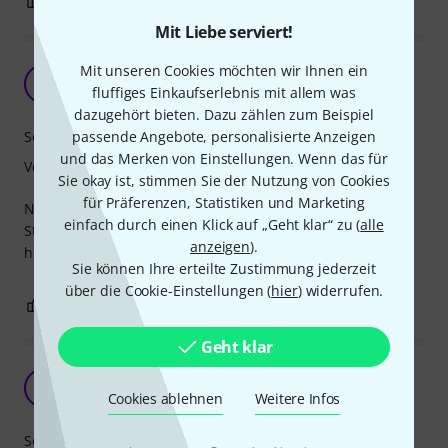
0
0
BEWERTUNG MELDEN
Mit Liebe serviert!
Mit unseren Cookies möchten wir Ihnen ein
Geht so
HD
fluffiges Einkaufserlebnis mit allem was
Horst D. 19.08.2011
dazugehört bieten. Dazu zählen zum Beispiel
passende Angebote, personalisierte Anzeigen
Sound
und das Merken von Einstellungen. Wenn das für
Verarbeitung
Sie okay ist, stimmen Sie der Nutzung von Cookies
für Präferenzen, Statistiken und Marketing
Na ja.Man kann damit spielen.Da ich kein Freund der
einfach durch einen Klick auf „Geht klar“ zu (
alle
Stahlsaiten bin,sind billige Stahlsaiten natürlich noch
anzeigen
).
heikler.Für den Preis aber wohl in Ordnung.
Sie können Ihre erteilte Zustimmung jederzeit
über die Cookie-Einstellungen (
hier
) widerrufen.
1
0
BEWERTUNG MELDEN
Geht klar
guter Klang und gute Haptik
L
Cookies ablehnen
Weitere Infos
low-fi 05.03.2024
Sound