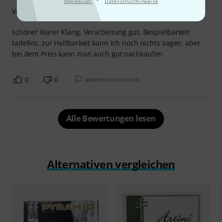
·
Impressum
Datenschutzhinweise
Verarbeitung
schöner klarer Klang. Verarbeitung gut. Bespielbarkeit
tadellos. zur Haltbarkeit kann ich noch nichts sagen. aber
bei dem Preis kann man auch gut nachkaufen.
0
0
BEWERTUNG MELDEN
Alle Bewertungen lesen
Alternativen vergleichen