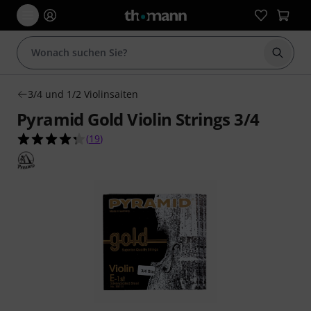
Suche 
3/4 und 1/2 Violinsaiten
Pyramid Gold Violin Strings 3/4
4.3 von 5 Sternen aus 19 Kundenbewertungen
(
19
)