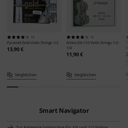
14
15
Pyramid
Gold Violin Strings 1/2
Artino
SN-110 Violin Strings 1/2-
T
1/4
V
13,90 €
11,90 €
Vergleichen
Vergleichen
Smart Navigator
Zur Kategorie Saitensätze für 3/4 und 1/2 Violine