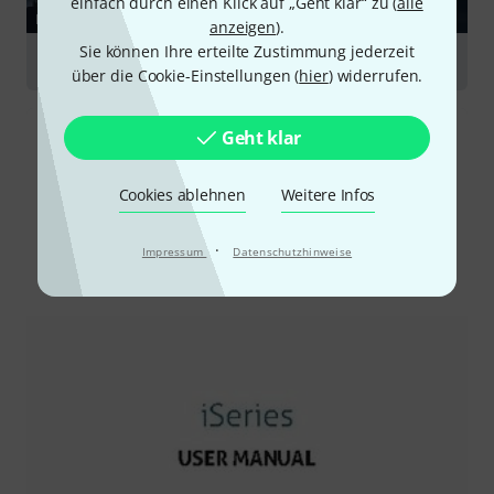
einfach durch einen Klick auf „Geht klar“ zu (
alle
RATGEBER
anzeigen
).
Sie können Ihre erteilte Zustimmung jederzeit
Broadcast & Video
über die Cookie-Einstellungen (
hier
) widerrufen.
Geht klar
Cookies ablehnen
Weitere Infos
·
Impressum
Datenschutzhinweise