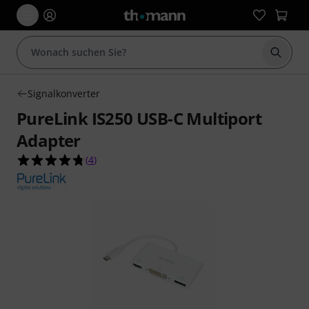
Suche 
Signalkonverter
PureLink IS250 USB-C Multiport
Adapter
4.8 von 5 Sternen aus 4 Kundenbewertungen
(
4
)