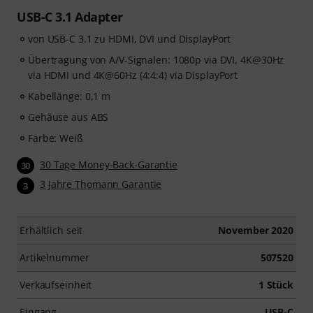
USB-C 3.1 Adapter
von USB-C 3.1 zu HDMI, DVI und DisplayPort
Übertragung von A/V-Signalen: 1080p via DVI, 4K@30Hz
via HDMI und 4K@60Hz (4:4:4) via DisplayPort
Kabellänge: 0,1 m
Gehäuse aus ABS
Farbe: Weiß
30 Tage Money-Back-Garantie
30
3 Jahre Thomann Garantie
3
Erhältlich seit
November 2020
Artikelnummer
507520
Verkaufseinheit
1 Stück
Eingang
USB-C