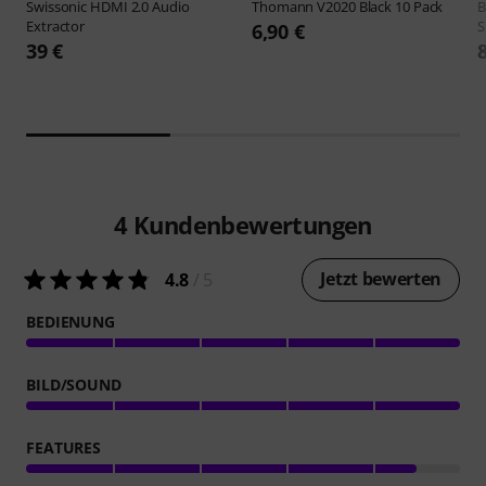
Swissonic
HDMI 2.0 Audio
Thomann
V2020 Black 10 Pack
B
Extractor
S
6,90 €
39 €
4
Kundenbewertungen
Jetzt bewerten
4.8
/ 5
BEDIENUNG
BILD/SOUND
FEATURES