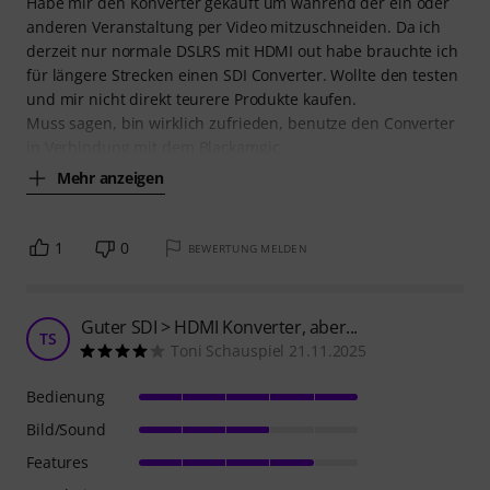
Habe mir den Konverter gekauft um während der ein oder
anderen Veranstaltung per Video mitzuschneiden. Da ich
derzeit nur normale DSLRS mit HDMI out habe brauchte ich
für längere Strecken einen SDI Converter. Wollte den testen
und mir nicht direkt teurere Produkte kaufen.
Muss sagen, bin wirklich zufrieden, benutze den Converter
in Verbindung mit dem Blackamgic
Mehr anzeigen
1
0
BEWERTUNG MELDEN
Guter SDI > HDMI Konverter, aber...
TS
Toni Schauspiel 21.11.2025
Bedienung
Bild/Sound
Features