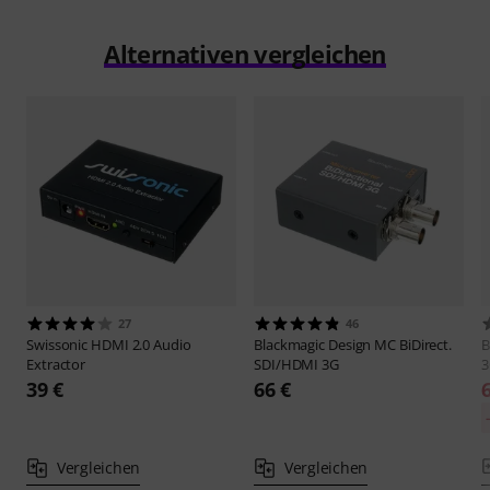
Alternativen vergleichen
27
46
Swissonic
HDMI 2.0 Audio
Blackmagic Design
MC BiDirect.
B
Extractor
SDI/HDMI 3G
3
39 €
66 €
Vergleichen
Vergleichen