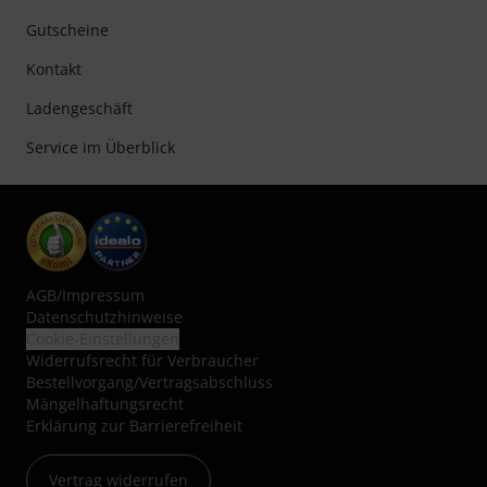
Gutscheine
Kontakt
Ladengeschäft
Service im Überblick
AGB
/
Impressum
Datenschutzhinweise
Cookie-Einstellungen
Widerrufsrecht für Verbraucher
Bestellvorgang/Vertragsabschluss
Mängelhaftungsrecht
Erklärung zur Barrierefreiheit
Vertrag widerrufen