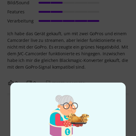
Bild/Sound
Features
Verarbeitung
Ich habe das Gerät gekauft, um mit zwei GoPros und einem
Camcorder live zu streamen, aber leider funktionierte es
nicht mit der GoPro. Es erzeugte ein grünes Negativbild. Mit
dem JVC-Camcorder funktionierte es hingegen. Inzwischen
habe ich mir die gleichen Blackmagic-Konverter gekauft, die
mit dem GoPro-Signal kompatibel sind.
0
0
BEWERTUNG MELDEN
Alle Bewertungen lesen
Schon gewusst?