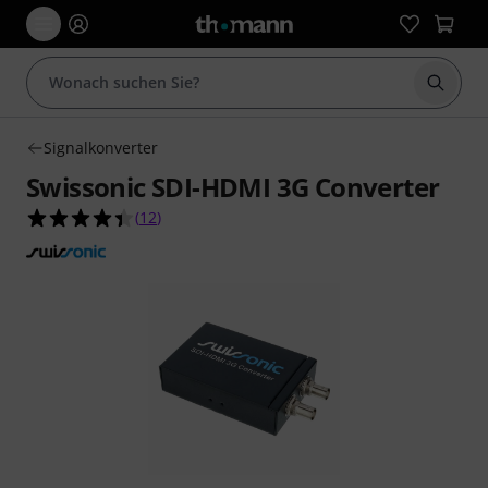
Suche 
Signalkonverter
Swissonic SDI-HDMI 3G Converter
4.4 von 5 Sternen aus 12 Kundenbewertungen
(
12
)