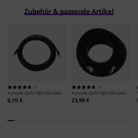
Zubehör & passende Artikel
37
13
PureLink
IQ-PC1000-050 Cat6A
PureLink
IQ-PC1000-200 Cat6A
P
6,10 €
23,90 €