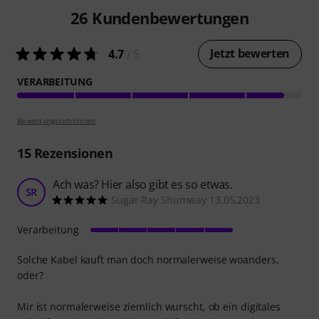
26
Kundenbewertungen
Jetzt bewerten
4.7
/ 5
VERARBEITUNG
Bewertungsrichtlinien
15
Rezensionen
Ach was? Hier also gibt es so etwas.
SR
Sugar Ray Shumway 13.05.2023
Verarbeitung
Solche Kabel kauft man doch normalerweise woanders,
oder?
Mir ist normalerweise ziemlich wurscht, ob ein digitales