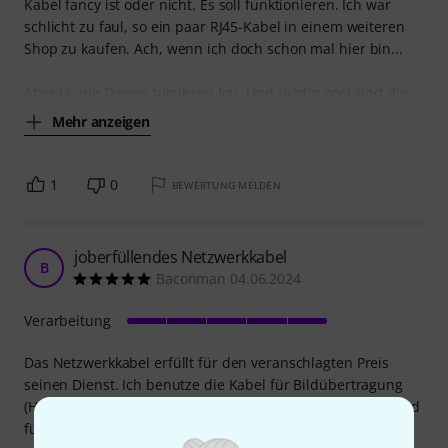
Kabel fancy ist oder nicht. Es soll funktionieren. Ich war
schlicht zu faul, so ein paar RJ45-Kabel in einem weiteren
Shop zu kaufen. Ach, wenn ich doch schon mal hier bin...
Aber ja, die Dinger tun ihren Job. Und richtig cool sind die
Mehr anzeigen
1
0
BEWERTUNG MELDEN
joberfüllendes Netzwerkkabel
B
Baconman 04.06.2024
Verarbeitung
Das Netzwerkkabel erfüllt für den veranschlagten Preis
seinen Dienst. Ich benutze die Kabel für Bildübertragung
(HDMI auf Ethernet), Verbindung vom X32 zur Stagebox und
für "normale" Netzwerkanwendung. Für meine Zwecke