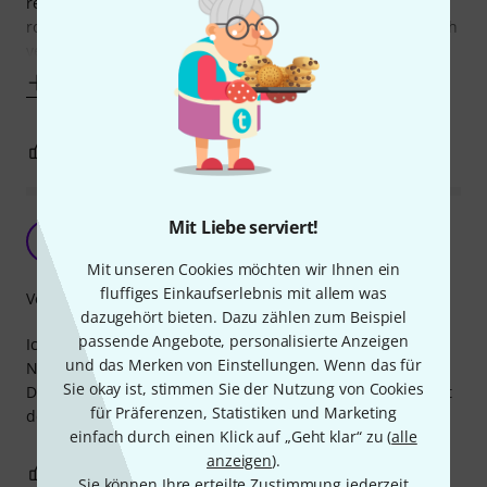
reicht es aus. Ich würde die Kabel jedoch nicht als
roadtauglich bezeichnen, wenngleich die Stecker ordentlich
verarbeitet sind. Wenn man wirklich
Mehr anzeigen
0
0
BEWERTUNG MELDEN
Mit Liebe serviert!
Stabiles Netzwerk-Kabel
M
Martin59 23.12.2022
Mit unseren Cookies möchten wir Ihnen ein
fluffiges Einkaufserlebnis mit allem was
Verarbeitung
dazugehört bieten. Dazu zählen zum Beispiel
passende Angebote, personalisierte Anzeigen
Ich war auf der Suche nach einem bühnentauglichen
und das Merken von Einstellungen. Wenn das für
Netzwerkkabel.
Sie okay ist, stimmen Sie der Nutzung von Cookies
Das Purelink verbindet den Behringer Powerplay P16 M mit
für Präferenzen, Statistiken und Marketing
dem XAir 18. Dies macht das Kabel bisher zuverlässig.
einfach durch einen Klick auf „Geht klar“ zu (
alle
anzeigen
).
1
0
BEWERTUNG MELDEN
Sie können Ihre erteilte Zustimmung jederzeit