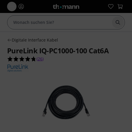
Suche 
Digitale Interface Kabel
PureLink IQ-PC1000-100 Cat6A
4.7 von 5 Sternen aus 26 Kundenbewertungen
(
26
)