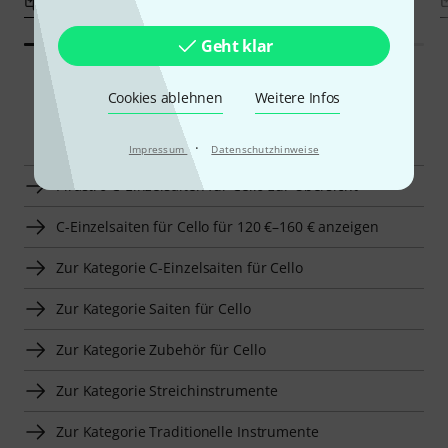
Vergleichen
Vergleichen
Geht klar
Cookies ablehnen
Weitere Infos
Smart Navigator
·
Impressum
Datenschutzhinweise
Pirastro C-Einzelsaiten für Cello zur Übersicht
C-Einzelsaiten für Cello für 120 €–160 € anzeigen
Zur Kategorie C-Einzelsaiten für Cello
Zur Kategorie Saiten für Cello
Zur Kategorie Zubehör für Cello
Zur Kategorie Streichinstrumente
Zur Kategorie Traditionelle Instrumente