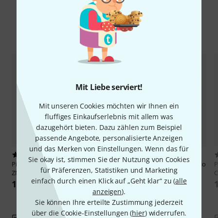
Alternativen vergleichen
Mit Liebe serviert!
Mit unseren Cookies möchten wir Ihnen ein
fluffiges Einkaufserlebnis mit allem was
dazugehört bieten. Dazu zählen zum Beispiel
passende Angebote, personalisierte Anzeigen
und das Merken von Einstellungen. Wenn das für
1
2
Sie okay ist, stimmen Sie der Nutzung von Cookies
Pirastro
Perpetual Edit. Cello C
Pirastro
Perpetual Cadenza Cello
P
für Präferenzen, Statistiken und Marketing
ZMT
4/4 C
C
einfach durch einen Klick auf „Geht klar“ zu (
alle
154 €
139 €
anzeigen
).
Sie können Ihre erteilte Zustimmung jederzeit
über die Cookie-Einstellungen (
hier
) widerrufen.