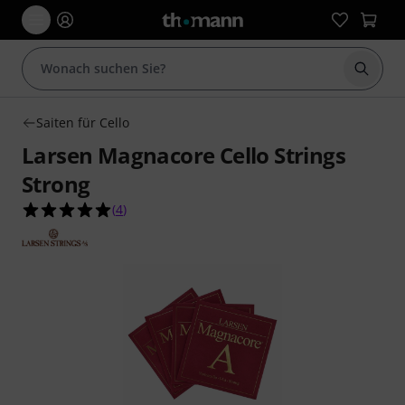
Suche 
Saiten für Cello
Larsen Magnacore Cello Strings
Strong
5.0 von 5 Sternen aus 4 Kundenbewertungen
(
4
)