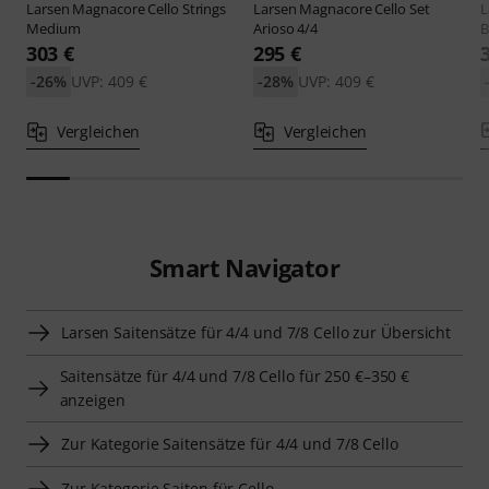
Larsen
Magnacore Cello Strings
Larsen
Magnacore Cello Set
L
Medium
Arioso 4/4
B
303 €
295 €
-26%
UVP: 409 €
-28%
UVP: 409 €
Vergleichen
Vergleichen
Smart Navigator
Larsen Saitensätze für 4/4 und 7/8 Cello zur Übersicht
Saitensätze für 4/4 und 7/8 Cello für 250 €–350 €
anzeigen
Zur Kategorie Saitensätze für 4/4 und 7/8 Cello
Zur Kategorie Saiten für Cello