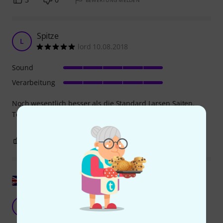
BEWERTUNG MELDEN
Spitze
L
lord 10.08.2018
Sound
Verarbeitung
Noch wesentlich besser als die Standard Larsen Saiten.
Teuer, aber ihr Geld absolut wert. Kaufempfehlung!
1
0
BEWERTUNG MELDEN
Original zeigen
M
Martin93 11.12.2017