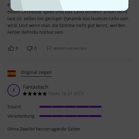
Einspielzeit sind, dass man mit diesen Saiten, wenn man in
einem Orchester spielt und das Cello ohnehin schon recht
laut ist, selbst bei geringer Dynamik das lauteste Cello sein
wird. Und wenn man die Stimme nicht gut kennt, werden
Fehler definitiv hörbar sein.
3
0
BEWERTUNG MELDEN
Original zeigen
Fantastisch
F
Flalilo 16.01.2019
Sound
Verarbeitung
Ohne Zweifel hervorragende Saiten