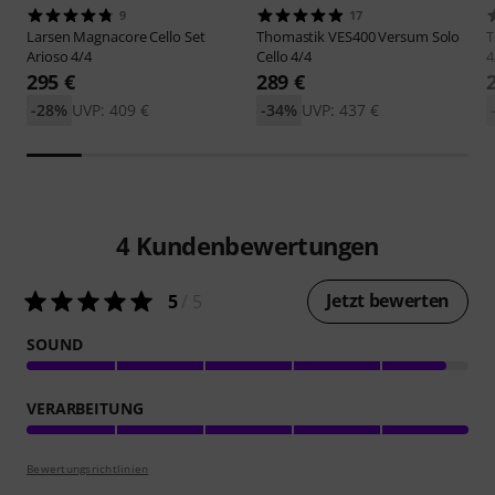
9
17
Larsen
Magnacore Cello Set
Thomastik
VES400 Versum Solo
T
Arioso 4/4
Cello 4/4
4
295 €
289 €
-28%
UVP: 409 €
-34%
UVP: 437 €
4
Kundenbewertungen
Jetzt bewerten
5
/ 5
SOUND
VERARBEITUNG
Bewertungsrichtlinien