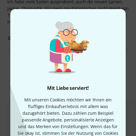
Ich habe viele Saiten ausprobiert, auch die neuen Larsen,
Jargar, Thomastik. Für mein neuitalienisches Instrument von
1962 kam als Optimum für die D-Saite nur Pirastro Medium
in Frage.
0
0
BEWERTUNG MELDEN
Alle Bewertungen lesen
Mit Liebe serviert!
Alternativen vergleichen
Mit unseren Cookies möchten wir Ihnen ein
fluffiges Einkaufserlebnis mit allem was
dazugehört bieten. Dazu zählen zum Beispiel
passende Angebote, personalisierte Anzeigen
und das Merken von Einstellungen. Wenn das für
Sie okay ist, stimmen Sie der Nutzung von Cookies