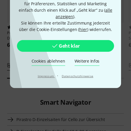
für Präferenzen, Statistiken und Marketing
einfach durch einen Klick auf „Geht klar“ zu (
alle
anzeigen
).
Sie können Ihre erteilte Zustimmung jederzeit
3
7
über die Cookie-Einstellungen (
hier
) widerrufen.
Pirastro
Perpetual Edition Cello
Pirastro
Evah Pirazzi Soloist D
P
D 4/4
Cello
S
64 €
52 €
Geht klar
Cookies ablehnen
Weitere Infos
Vergleichen
Vergleichen
·
Impressum
Datenschutzhinweise
Smart Navigator
Pirastro D-Einzelsaiten für Cello zur Übersicht