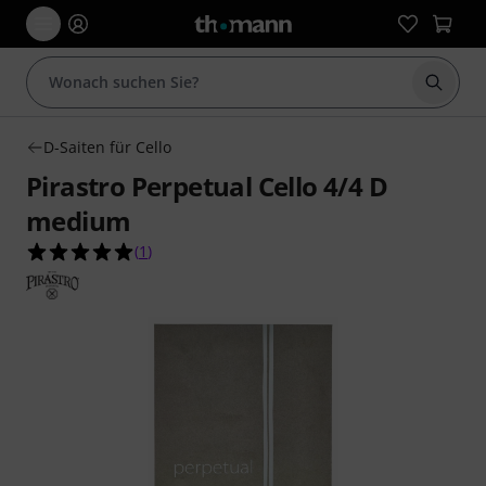
Suche 
D-Saiten für Cello
Pirastro Perpetual Cello 4/4 D
medium
5.0 von 5 Sternen aus 1 Kundenbewertungen
(
1
)