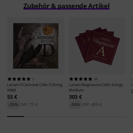
Zubehör & passende Artikel
7
36
L
Larsen
Il Cannone Cello D String
Larsen
Magnacore Cello Strings
4
W&B
Medium
55 €
303 €
-25%
UVP: 73 €
-26%
UVP: 409 €