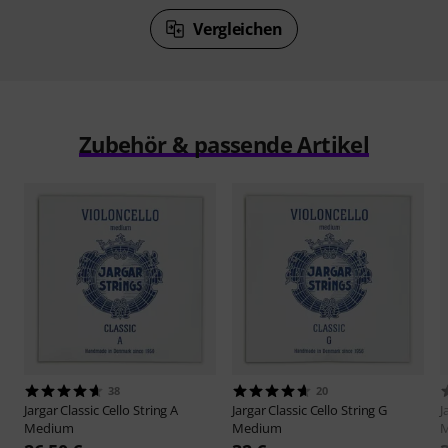
Vergleichen
Zubehör & passende Artikel
38
20
Jargar
Classic Cello String A
Jargar
Classic Cello String G
J
Medium
Medium