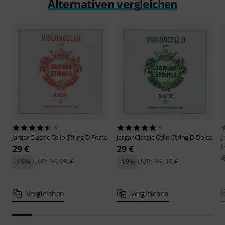
Alternativen vergleichen
6
5
Jargar
Classic Cello String D Forte
Jargar
Classic Cello String D Dolce
J
29 €
29 €
-19%
UVP: 35,95 €
-19%
UVP: 35,95 €
Vergleichen
Vergleichen