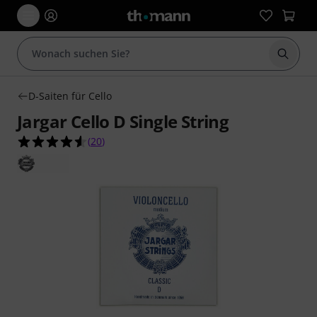
Suche 
D-Saiten für Cello
Jargar Cello D Single String
4.6 von 5 Sternen aus 20 Kundenbewertungen
(
20
)