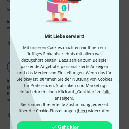
Sound
Verarbeitung
Ich spiele schon immer Jagar medium und bin immer
wieder zufrieden.
Mit Liebe serviert!
0
0
BEWERTUNG MELDEN
Mit unseren Cookies möchten wir Ihnen ein
fluffiges Einkaufserlebnis mit allem was
dazugehört bieten. Dazu zählen zum Beispiel
sehr überzeugend
passende Angebote, personalisierte Anzeigen
CK
Corinna K. 21.02.2014
und das Merken von Einstellungen. Wenn das für
Sie okay ist, stimmen Sie der Nutzung von Cookies
Ich als Anfängerin des Cellospielens komme mit den Saiten
für Präferenzen, Statistiken und Marketing
sehr gut zurecht, entscheidender ist wohl die sehr positve
einfach durch einen Klick auf „Geht klar“ zu (
alle
Bewertung der Saiten durch meine Cellolehrerin, die sie
anzeigen
).
selber auch verwendet.
Sie können Ihre erteilte Zustimmung jederzeit
über die Cookie-Einstellungen (
hier
) widerrufen.
0
0
BEWERTUNG MELDEN
Geht klar