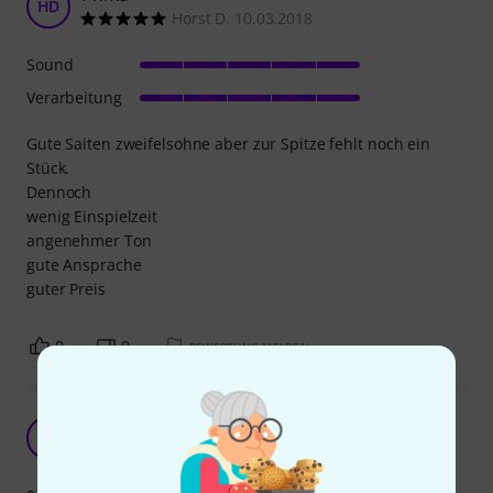
HD
Horst D. 10.03.2018
Sound
Verarbeitung
Gute Saiten zweifelsohne aber zur Spitze fehlt noch ein
Stück.
Dennoch
wenig Einspielzeit
angenehmer Ton
gute Ansprache
guter Preis
0
0
BEWERTUNG MELDEN
Der typische Jagar-sound. Herrlich !!!
P
Postiglione 13.09.2020