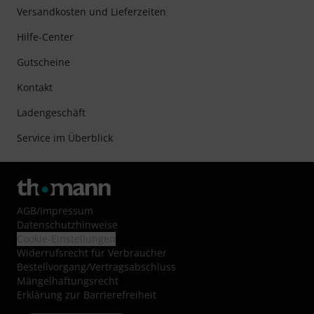
Versandkosten und Lieferzeiten
Hilfe-Center
Gutscheine
Kontakt
Ladengeschäft
Service im Überblick
AGB
/
Impressum
Datenschutzhinweise
Cookie-Einstellungen
Widerrufsrecht für Verbraucher
Bestellvorgang/Vertragsabschluss
Mängelhaftungsrecht
Erklärung zur Barrierefreiheit