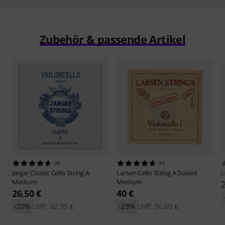
Zubehör & passende Artikel
38
94
Jargar
Classic Cello String A
Larsen
Cello String A Soloist
J
Medium
Medium
26,50 €
40 €
-20%
UVP: 32,95 €
-29%
UVP: 56,60 €