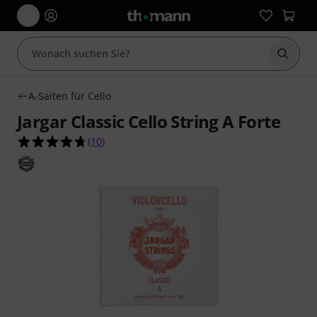
Suche 
A-Saiten für Cello
Jargar Classic Cello String A Forte
4.7 von 5 Sternen aus 10 Kundenbewertungen
(
10
)