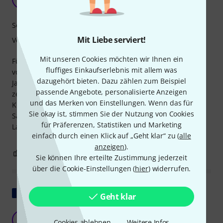
Daniele L. 18.11.2019
Sound
Mit Liebe serviert!
Verarbeitung
Mit unseren Cookies möchten wir Ihnen ein
Für uns Streichinstrumentenspieler ist die Wahl der Saiten
fluffiges Einkaufserlebnis mit allem was
von grundlegender Bedeutung, und ich muss sagen, dass
dazugehört bieten. Dazu zählen zum Beispiel
Jargal eine hervorragende Lösung darstellt. Diese Saite
passende Angebote, personalisierte Anzeigen
zeichnet sich durch unglaubliche Brillanz und
und das Merken von Einstellungen. Wenn das für
Klangbeständigkeit aus. Ich kann nur Positives über diese
Sie okay ist, stimmen Sie der Nutzung von Cookies
Saite berichten. Der Preis ist exzellent und im Vergleich zu
für Präferenzen, Statistiken und Marketing
Larsen sehr wettbewerbsfähig. Absolut empfehlenswert.
einfach durch einen Klick auf „Geht klar“ zu (
alle
anzeigen
).
0
0
BEWERTUNG MELDEN
Sie können Ihre erteilte Zustimmung jederzeit
über die Cookie-Einstellungen (
hier
) widerrufen.
Original zeigen
Geht klar
Jargar-Seil
I
Cookies ablehnen
Weitere Infos