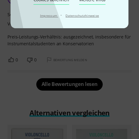
Isabelle2570 08.03.2023
Sound
·
Impressum
Datenschutzhinweise
Verarbeitung
Preis-Leistungs-Verhältnis: ausgezeichnet, insbesondere für
Instrumentalstudenten an Konservatorien
0
0
BEWERTUNG MELDEN
Alle Bewertungen lesen
Alternativen vergleichen