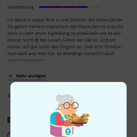
Verarbeitung
Ich benutze Jargar forte A und D-Saiten seit vielen Jahren.
Sie geben meinem Instrument den Raum den es braucht,
ohne zu sehr einen Eigenklang zu entwickeln wie es aus
meiner Sicht zB bei Larsen-Saiten der Fall ist. Und sie
fühlen sich gut unter den Fingern an, sind sehr formbar -
man weiß was man hat. Ist allerdings sicherlich auch
Geschmackssache.
Eine Saite
Mehr anzeigen
0
0
BEWERTUNG MELDEN
Original zeigen
exzellent
DL