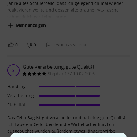
Jahre altes Schülercello, dass ich gelegentlich mal wieder
reaktivieren wollte und dessen alte braune PVC-Tasche
schon gleich gar keine Laune
Mehr anzeigen
0
0
BEWERTUNG MELDEN
Gute Verarbeitung, gute Qualität
S
Stephan177 10.02.2016
Handling
Verarbeitung
Stabilität
Das Cello Bag ist gut verarbeitet und hat eine gute Qualität.
Ich habe ein Cello, bei dem die Wirbellöcher kürzlich
ausgebuchst wurden außerdem etwas längere Wirbel