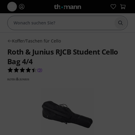
Suche 
Koffer/Taschen für Cello
Roth & Junius RJCB Student Cello
Bag 4/4
4.4 von 5 Sternen aus 9 Kundenbewertungen
(
9
)