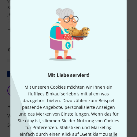
verwendet wurden. Der größere Platzanspruch an dieser
Stelle ist für dieses Bag kein Problem. Das ist nicht bei
jedem Bag so. Ich hatte schon welche, die genau an dieser
Stelle zu eng sind. Die Fächer, die
Mehr anzeigen
0
0
BEWERTUNG MELDEN
Original zeigen
Mit Liebe serviert!
Gutes, preiswertes Haus
Mit unseren Cookies möchten wir Ihnen ein
O
fluffiges Einkaufserlebnis mit allem was
Origine 06.10.2012
dazugehört bieten. Dazu zählen zum Beispiel
Handling
passende Angebote, personalisierte Anzeigen
und das Merken von Einstellungen. Wenn das für
Verarbeitung
Sie okay ist, stimmen Sie der Nutzung von Cookies
Stabilität
für Präferenzen, Statistiken und Marketing
einfach durch einen Klick auf „Geht klar“ zu (
alle