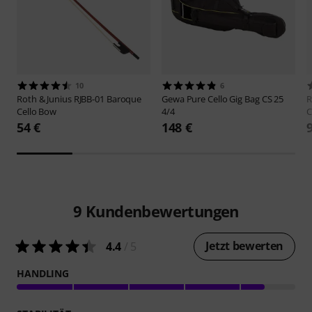
10
6
Roth & Junius
RJBB-01 Baroque
Gewa
Pure Cello Gig Bag CS 25
R
Cello Bow
4/4
C
54 €
148 €
9
Kundenbewertungen
Jetzt bewerten
4.4
/ 5
HANDLING