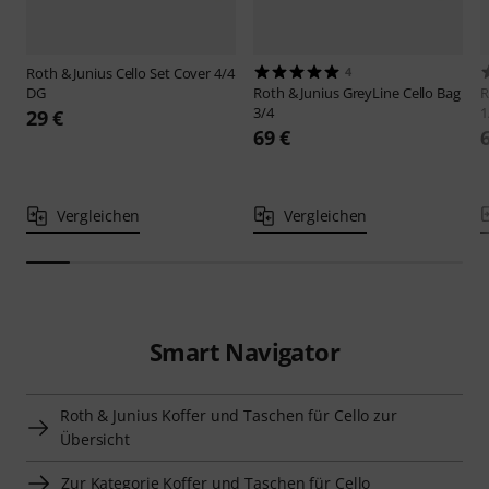
Roth & Junius
Cello Set Cover 4/4
4
DG
Roth & Junius
GreyLine Cello Bag
R
3/4
1
29 €
69 €
Vergleichen
Vergleichen
Smart Navigator
Roth & Junius Koffer und Taschen für Cello zur
Übersicht
Zur Kategorie Koffer und Taschen für Cello