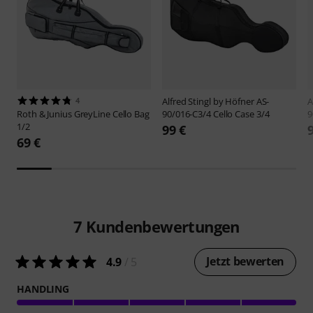
4
Alfred Stingl by Höfner
AS-
A
Roth & Junius
GreyLine Cello Bag
90/016-C3/4 Cello Case 3/4
9
1/2
99 €
69 €
7
Kundenbewertungen
Jetzt bewerten
4.9
/ 5
HANDLING