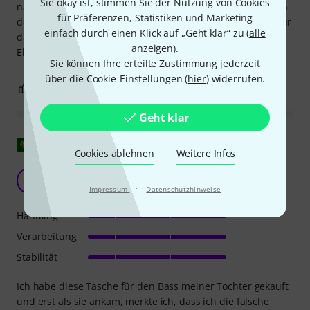
Sie okay ist, stimmen Sie der Nutzung von Cookies
nach längerem Gebrauch besser. Der Reißverschluss ist an
für Präferenzen, Statistiken und Marketing
der richtigen Stelle, es gibt genügend Taschen, der Platz für
einfach durch einen Klick auf „Geht klar“ zu (
alle
das Schlüsselband ist gesichert und die reflektierenden
anzeigen
).
Elemente sorgen abends für Komfort und Sicherheit.
Sie können Ihre erteilte Zustimmung jederzeit
über die Cookie-Einstellungen (
hier
) widerrufen.
0
0
BEWERTUNG MELDEN
Geht klar
Original zeigen
Cookies ablehnen
Weitere Infos
M
Maíra 15.10.2024
·
Impressum
Datenschutzhinweise
Handling
Verarbeitung
Stabilität
Ich habe diese Tasche für den Bass meiner Tochter gekauft
und erst als sie ankam, merkte ich, dass ich die falsche