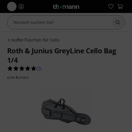
Suche 
Koffer/Taschen für Cello
Roth & Junius GreyLine Cello Bag
1/4
4.9 von 5 Sternen aus 7 Kundenbewertungen
(
7
)