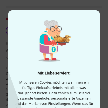
Original zeigen
Erstklassiger Schutz
S
Sobecka 25.09.2024
Handling
Verarbeitung
Stabilität
Obwohl der Bezug aus Schaumstoff mit der angegebenen
Mit Liebe serviert!
Dicke von 16 mm besteht, wirkt er deutlich dicker. Das
wasserdichte Außenmaterial und das weiche Innenfutter
Mit unseren Cookies möchten wir Ihnen ein
werden deutlich hochwertiger wahrgenommen als die
fluffiges Einkaufserlebnis mit allem was
erwartete Ware nach der Bestellung laut Beschreibung. Die
dazugehört bieten. Dazu zählen zum Beispiel
Genauigkeit der Verarbeitung ist unerwartet gut. Lediglich
passende Angebote, personalisierte Anzeigen
die Stabilität beim Liegenlassen des in diesem Koffer
und das Merken von Einstellungen. Wenn das für
verpackten Instruments ist recht gering. Vielleicht wird es