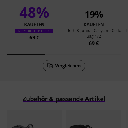
48%
19%
KAUFTEN
KAUFTEN
Roth & Junius GreyLine Cello
R
GENAU DIESES PRODUKT
Bag 1/2
69 €
69 €
Vergleichen
Zubehör & passende Artikel