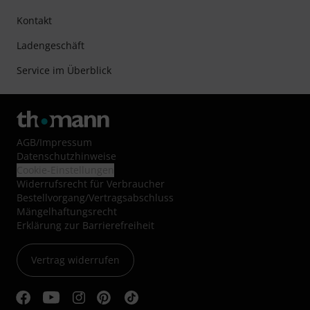
Kontakt
Ladengeschäft
Service im Überblick
AGB
/
Impressum
Datenschutzhinweise
Cookie-Einstellungen
Widerrufsrecht für Verbraucher
Bestellvorgang/Vertragsabschluss
Mängelhaftungsrecht
Erklärung zur Barrierefreiheit
Vertrag widerrufen