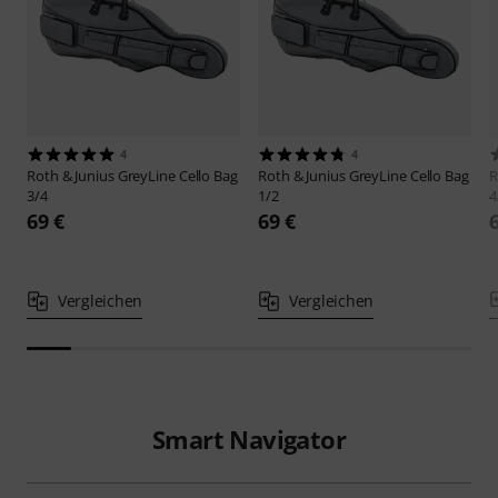
4
4
Roth & Junius
GreyLine Cello Bag
Roth & Junius
GreyLine Cello Bag
R
3/4
1/2
4
69 €
69 €
Vergleichen
Vergleichen
Smart Navigator