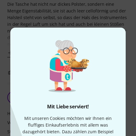
Die Tasche hat nicht nur dickes Polster, sondern eine
Menge Eigenstabilität, sie ist auch leer celloförmig und der
Halsteil steht von selbst, so dass der Hals des Instrumentes
in der Regel Luft um sich hat und auch bei kleinen Stößen
nicht seitwärts belastet wird. Soweit ich mich erinnere, war
die Tasche auch direkt beim Auspacken ziemlich
geruchsneutral -- sie gehört
Mehr anzeigen
0
0
BEWERTUNG MELDEN
Celloversicherung
OD
Ochester der ESG, Bonn 17.10.2020
Mit Liebe serviert!
Handling
Mit unseren Cookies möchten wir Ihnen ein
Verarbeitung
fluffiges Einkaufserlebnis mit allem was
dazugehört bieten. Dazu zählen zum Beispiel
Stabilität