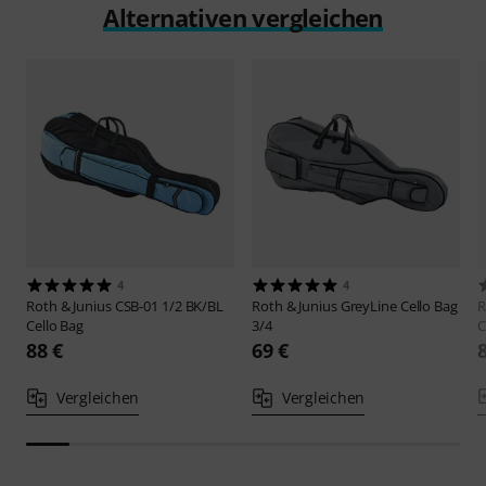
Alternativen vergleichen
4
4
Roth & Junius
CSB-01 1/2 BK/BL
Roth & Junius
GreyLine Cello Bag
R
Cello Bag
3/4
C
88 €
69 €
Vergleichen
Vergleichen