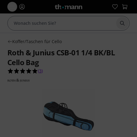
Suche 
Koffer/Taschen für Cello
Roth & Junius CSB-01 1/4 BK/BL
Cello Bag
5.0 von 5 Sternen aus 3 Kundenbewertungen
(
3
)