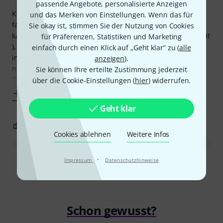
passende Angebote, personalisierte Anzeigen
Keine Mensch denkt daran, daß Kinder ihr Cello auch mal
und das Merken von Einstellungen. Wenn das für
fallenlassen. Erwachsene können sich en 4/$ Carbon-Case
Sie okay ist, stimmen Sie der Nutzung von Cookies
kaufen (das ist das Material, aus dem man Rennwagen baut
für Präferenzen, Statistiken und Marketing
), aber bei die kleinen Celli für die kleinen Kinder werden
einfach durch einen Klick auf „Geht klar“ zu (
alle
immer Hüllen mitgeliefert, die die Bezeichnung „Schutz“
anzeigen
).
nicht verdienen.
Sie können Ihre erteilte Zustimmung jederzeit
Dieses Bag haben wir für unser kleinstes Cello gekauft. Die
über die Cookie-Einstellungen (
hier
) widerrufen.
Mehr anzeigen
Geht klar
0
0
BEWERTUNG MELDEN
Cookies ablehnen
Weitere Infos
·
Impressum
Datenschutzhinweise
Alle Bewertungen lesen
Schon gewusst?