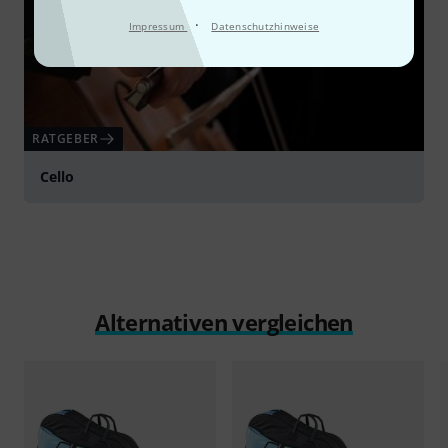
·
Impressum
Datenschutzhinweise
RATGEBER
Cello
Alternativen vergleichen