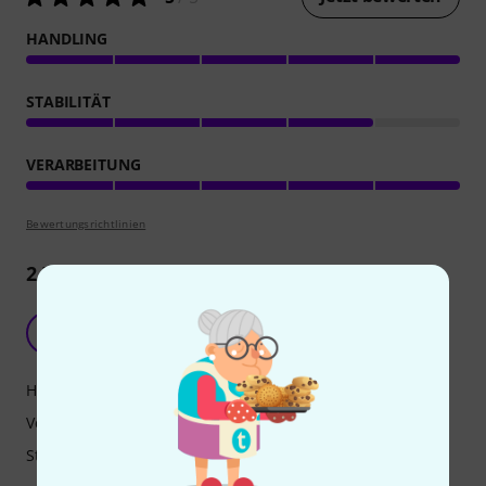
HANDLING
STABILITÄT
VERARBEITUNG
Bewertungsrichtlinien
2
Rezensionen
Sehr gute und preiswerte Tasche
C
Cello13 27.10.2025
Handling
Verarbeitung
Stabilität