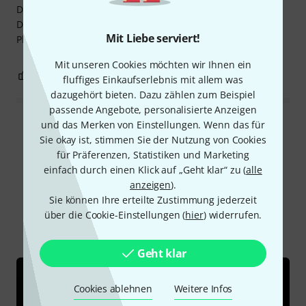
Die Tasche ist gut gepolstert und scheint gut verarbeitet.
Die Bogenfächer sind groß und das Extrafach bietet auch
Mit Liebe serviert!
Platz für viele kleine Extras.
Mit unseren Cookies möchten wir Ihnen ein
0
0
BEWERTUNG MELDEN
fluffiges Einkaufserlebnis mit allem was
dazugehört bieten. Dazu zählen zum Beispiel
passende Angebote, personalisierte Anzeigen
und das Merken von Einstellungen. Wenn das für
Alle Bewertungen lesen
Sie okay ist, stimmen Sie der Nutzung von Cookies
für Präferenzen, Statistiken und Marketing
einfach durch einen Klick auf „Geht klar“ zu (
alle
anzeigen
).
Schon gewusst?
Sie können Ihre erteilte Zustimmung jederzeit
über die Cookie-Einstellungen (
hier
) widerrufen.
Alle
Ratgeber
Geht klar
Cookies ablehnen
Weitere Infos