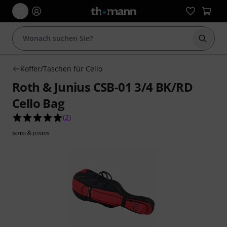
Suche 
Koffer/Taschen für Cello
Roth & Junius CSB-01 3/4 BK/RD
Cello Bag
5.0 von 5 Sternen aus 2 Kundenbewertungen
(
2
)