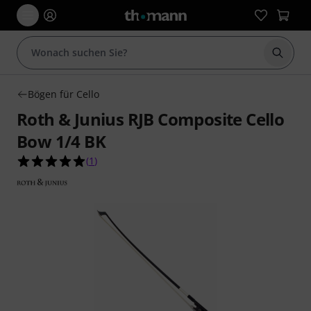
Suche 
Bögen für Cello
Roth & Junius RJB Composite Cello
Bow 1/4 BK
5.0 von 5 Sternen aus 1 Kundenbewertungen
(
1
)