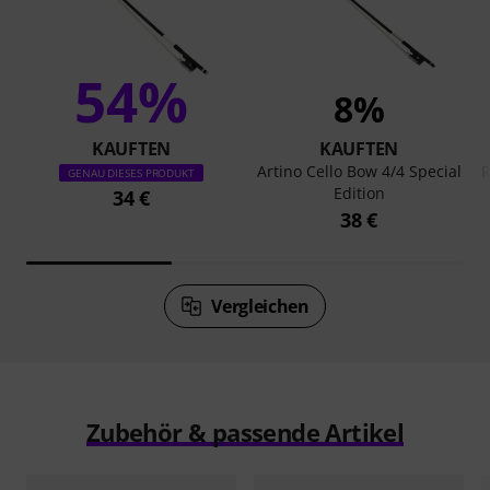
54%
8%
KAUFTEN
KAUFTEN
Artino Cello Bow 4/4 Special
R
GENAU DIESES PRODUKT
Edition
34 €
38 €
Vergleichen
Zubehör & passende Artikel