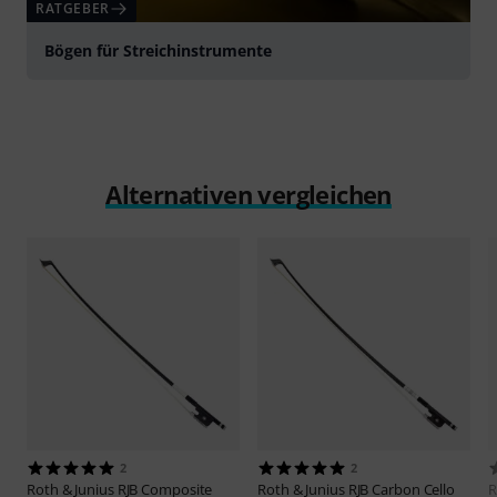
RATGEBER
Bögen für Streichinstrumente
Alternativen vergleichen
2
2
Roth & Junius
RJB Composite
Roth & Junius
RJB Carbon Cello
R