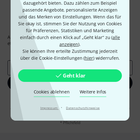
dazugehört bieten. Dazu zählen zum Beispiel
passende Angebote, personalisierte Anzeigen
und das Merken von Einstellungen. Wenn das für
Sie okay ist, stimmen Sie der Nutzung von Cookies
Thomann Newsletter
für Präferenzen, Statistiken und Marketing
Abonniere den Thomann Newsletter und gewinne mit
einfach durch einen Klick auf „Geht klar“ zu (
alle
etwas Glück einen von
50 Gutscheinen
über jeweils
50€
!
anzeigen
).
Sie können Ihre erteilte Zustimmung jederzeit
Inspirierende Beiträge
Deals
Thomann Insights
über die Cookie-Einstellungen (
hier
) widerrufen.
E-Mail-Adresse
*
Geht klar
Jetzt anmelden
Cookies ablehnen
Weitere Infos
Mit Klick auf „Jetzt anmelden“ stimmen Sie dem Erhalt von E-Mail-
Werbung und einer Messung des E-Mail-Nutzungsverhaltens zu. Die
·
Abmeldung ist jederzeit möglich. Weitere Informationen finden Sie in
Impressum
Datenschutzhinweise
unseren
Datenschutzhinweisen
.
* Pflichtfeld