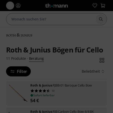
Suche 
Roth & Junius Bögen für Cello
Beratung
11
Produkte
·
Filter
Beliebtheit
Roth & Junius
RJBB-01 Baroque Cello Bow
10
Sofort lieferbar
54
€
Roth & Junius
RJB Carbon Cello Bow 4/4 BK