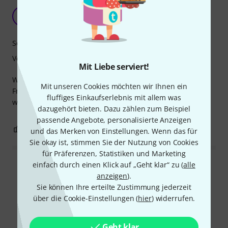
Guter Klang
R
Reger 21.01.2022
Sound
Verarbeitung
Mit Liebe serviert!
War Ersatz für dieselbe Saite, die bei meinem alten
Mit unseren Cookies möchten wir Ihnen ein
Franzosen zum schönsten Gesamtklang beiträgt. Lieferung
fluffiges Einkaufserlebnis mit allem was
wie immer schnell und fehlerlos. Danke Team Thomann
dazugehört bieten. Dazu zählen zum Beispiel
passende Angebote, personalisierte Anzeigen
0
0
BEWERTUNG MELDEN
und das Merken von Einstellungen. Wenn das für
Sie okay ist, stimmen Sie der Nutzung von Cookies
für Präferenzen, Statistiken und Marketing
einfach durch einen Klick auf „Geht klar“ zu (
alle
Alle Bewertungen lesen
anzeigen
).
Sie können Ihre erteilte Zustimmung jederzeit
über die Cookie-Einstellungen (
hier
) widerrufen.
Alternativen vergleichen
Geht klar