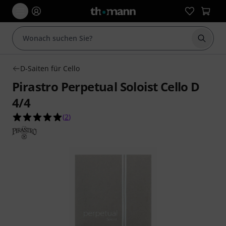
Suche 
D-Saiten für Cello
Pirastro Perpetual Soloist Cello D
4/4
5.0 von 5 Sternen aus 2 Kundenbewertungen
(
2
)