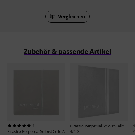
Vergleichen
Zubehör & passende Artikel
3
Pirastro
Perpetual Soloist Cello
Pirastro
Perpetual Soloist Cello A
4/4 G
P